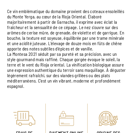
Ce vin emblématique du domaine provient des coteaux ensoleillés
du Monte Yerga, au cœur de la Rioja Oriental. Élaboré
majoritairement à partir de Garnacha, il exprime avec éclat la
fraîcheur et la sensualité de ce cépage. Le nez s’ouvre sur des
arômes de cerise mûre, de grenade, de violette et de garrigue. En
bouche, la texture est soyeuse, équilibrée par une trame minérale
et une acidité juteuse. L’élevage de douze mois en fûts de chêne
apporte des notes subtiles d’épices et de vanille.
La Montesa 2021 séduit par sa pureté et sa précision, avec un
style gourmand mais raffiné. Chaque gorgée évoque le soleil, la
terre et le vent du Rioja oriental. La vinification biologique assure
une expression authentique du terroir sans maquillage. À déguster
légèrement rafraîchi, sur des viandes grillées ou des plats
méditerranéens. C’est un vin vibrant, moderne et profondément
espagnol.
FRAIS DE
PAIEMENT ONLINE
ORIGINE DES