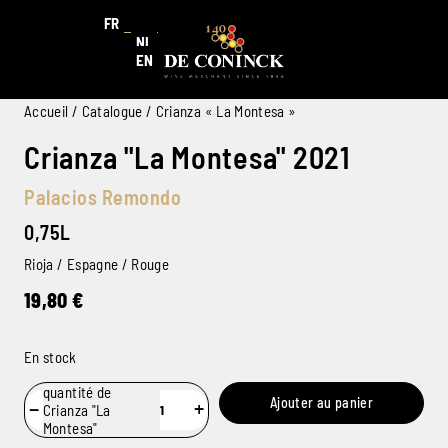
FR
NL
EN
Accueil
/
Catalogue
/ Crianza « La Montesa »
Crianza "La Montesa" 2021
Palacios Remondo
0,75L
Rioja / Espagne / Rouge
19,80
€
En stock
quantité de
Ajouter au panier
−
+
Crianza "La
Montesa"