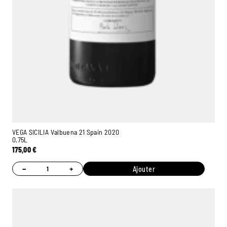
VEGA SICILIA Valbuena 21 Spain 2020
0,75L
175,00
€
−
+
Ajouter