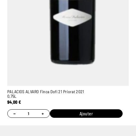
PALACIOS ALVARO Finca Dofi 21 Priorat 2021
0,75L
94,00
€
−
+
Ajouter