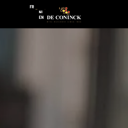
FR
NL
EN