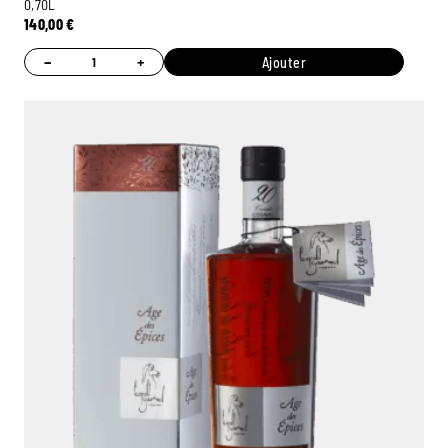
0,70L
140,00
€
−
+
Ajouter