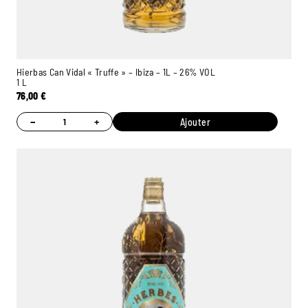
Hierbas Can Vidal « Truffe » – Ibiza – 1L – 26% VOL
1 L
76,00
€
−
+
Ajouter