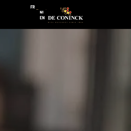
FR
NL
EN