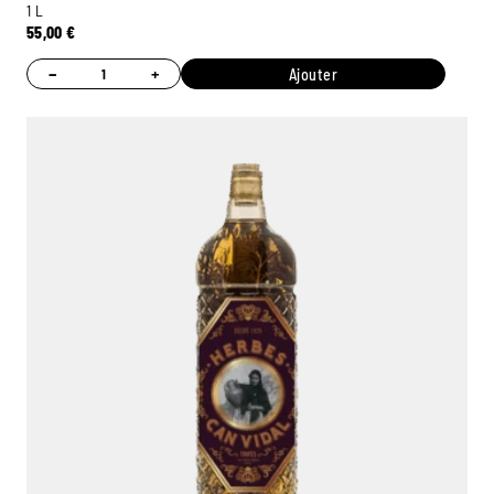
1 L
55,00
€
−
+
Ajouter