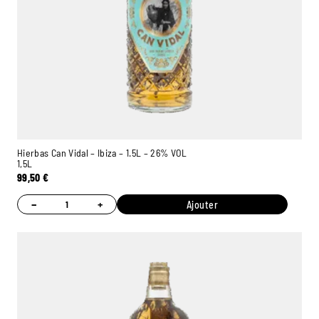
Hierbas Can Vidal – Ibiza – 1.5L – 26% VOL
1,5L
99,50
€
−
+
Ajouter
Ambroise, Votre sommelier
Disponible pour vous conseiller