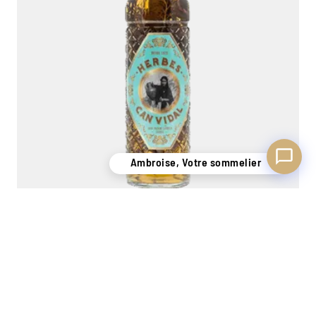
Ambroise, Votre sommelier
Hierbas Can Vidal – Ibiza – 3L – 26% VOL
3L
177,50
€
−
+
Ajouter