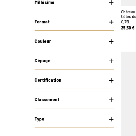
Millésime
Château 
Côtes d
Format
0,75L
25,50
€
Couleur
Cépage
Certification
Classement
Type