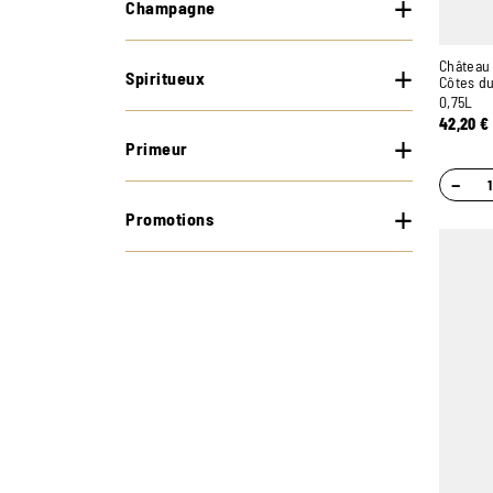
Champagne
Château 
Spiritueux
Côtes d
0,75L
42,20
€
Primeur
−
Promotions