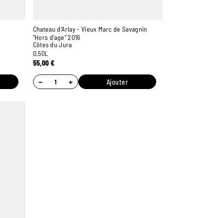
Chateau d'Arlay - Vieux Marc de Savagnin
"Hors d'age" 2016
Côtes du Jura
0,50L
55,00
€
−
+
Ajouter
Ambroise, Votre sommelier
Disponible pour vous conseiller