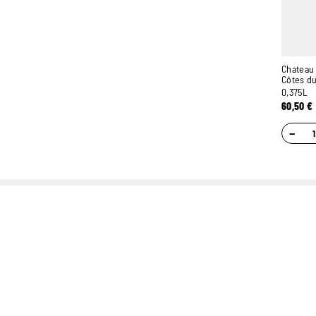
Chateau 
Côtes d
0,375L
60,50
€
−
UN STOCK DE PLUS
CONSEILS
DE 400.000 BOUTEILLES
PERSONNALISÉS