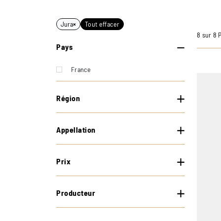
Jura
×
Tout effacer
8 sur 8 
Pays
France
Région
Appellation
Prix
Producteur