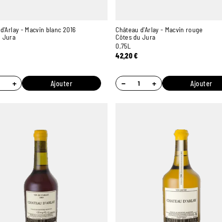
d'Arlay - Macvin blanc 2016
Château d'Arlay - Macvin rouge
u Jura
Côtes du Jura
0,75L
42,20
€
+
−
+
Ajouter
Ajouter