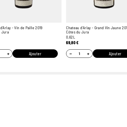
d'Arlay - Vin de Paille 2019
Chateau d'Arlay - Grand Vin Jaune 20
u Jura
Côtes du Jura
0,62L
69,80
€
+
−
+
Ajouter
Ajouter
7 MAGASINS
PAIEMENT ONLINE
UN
EXPÉRIMENTÉS
100% SÉCURISÉ