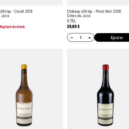
d'Arlay - Corail 2018
Château d'Arlay - Pinot Noir 2018
u Jura
Côtes du Jura
0,75L
29,60
€
Rupture de stock
−
+
Ajouter