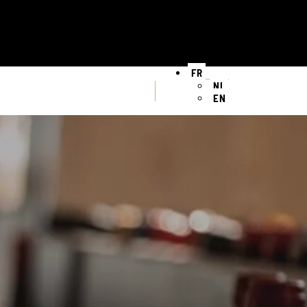
FR
NL
EN