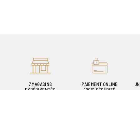
7 MAGASINS
PAIEMENT ONLINE
UN
EXPÉRIMENTÉS
100% SÉCURISÉ
POUR VOUS ACCUEILLIR
P