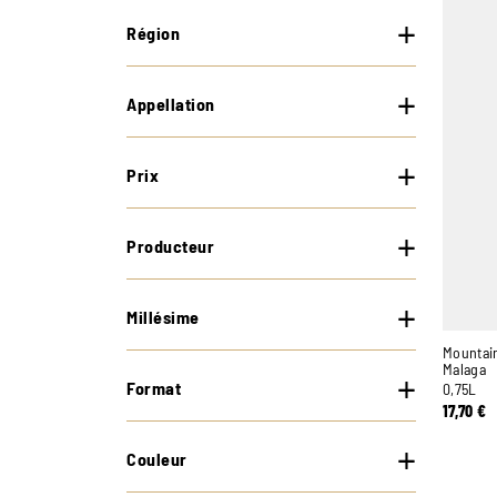
Région
Appellation
Prix
Producteur
Millésime
Mountai
Malaga
Format
0,75L
17,70
€
Couleur