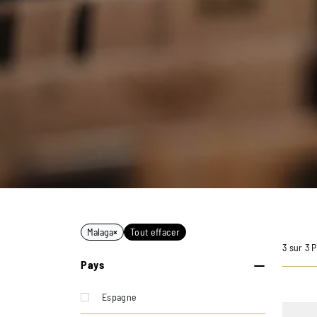
Malaga
×
Tout effacer
3 sur 3 
Pays
Espagne