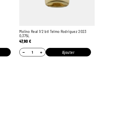
Molino Real 1/2 btl Telmo Rodriguez 2023
0,375L
47,90
€
−
+
Ajouter
Ambroise, Votre sommelier
Disponible pour vous conseiller