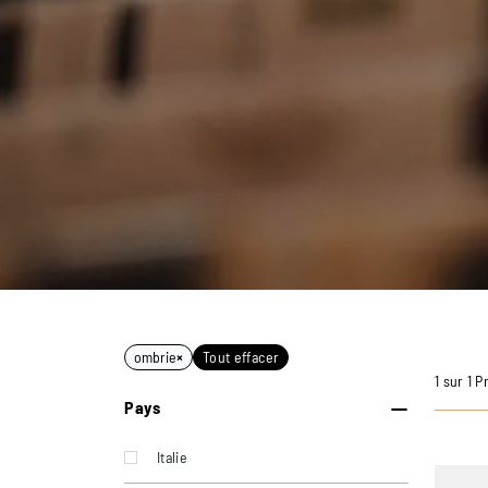
ombrie
×
Tout effacer
1 sur 1 P
Pays
Italie