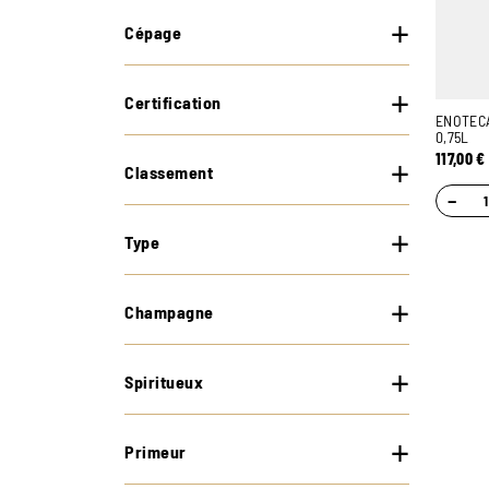
Cépage
Certification
ENOTECA
0,75L
117,00
€
Classement
−
Type
Champagne
Spiritueux
Primeur