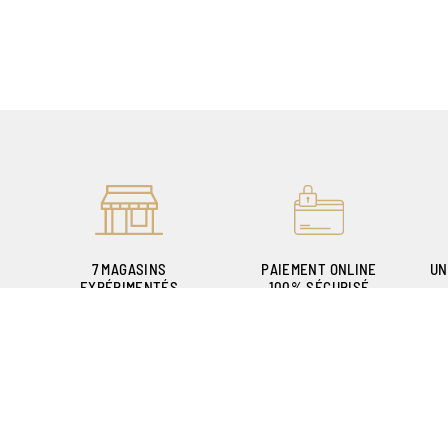
7 MAGASINS
PAIEMENT ONLINE
UN
EXPÉRIMENTÉS
100% SÉCURISÉ
POUR VOUS ACCUEILLIR
P