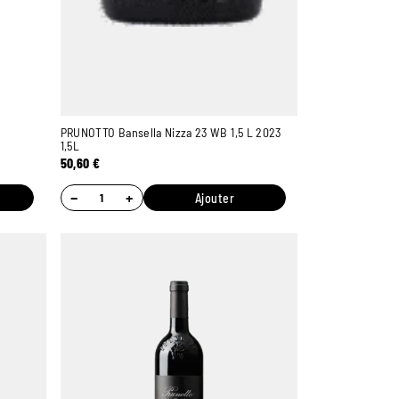
PRUNOTTO Bansella Nizza 23 WB 1,5 L 2023
1,5L
50,60
€
−
+
Ajouter
Ambroise, Votre sommelier
Disponible pour vous conseiller