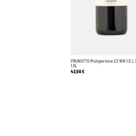
PRUNOTTO Mompertone 22 WB 1,5 L 
1,5L
42,50
€