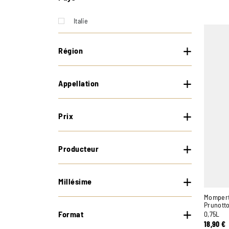
Italie
Région
Appellation
Prix
Producteur
Millésime
Momper
Prunott
Format
0,75L
18,90
€