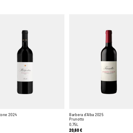
tone 2024
Barbera d'Alba 2025
o
Prunotto
0,75L
20,60
€