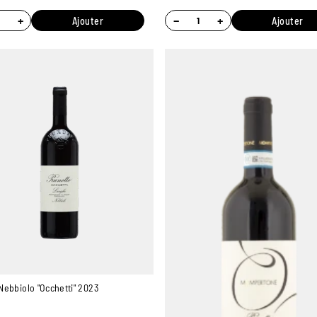
+
−
+
Ajouter
Ajouter
ebbiolo "Occhetti" 2023
o