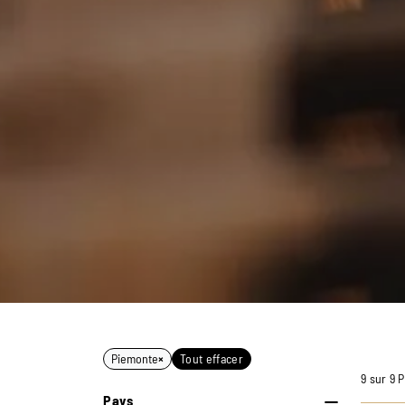
Piemonte
×
Tout effacer
9 sur 9 
Pays