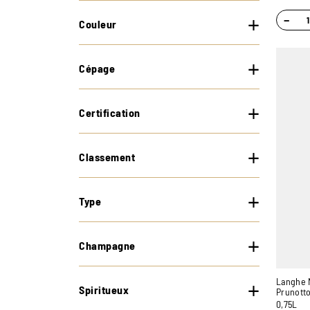
−
Couleur
Cépage
Certification
Classement
Type
Champagne
Langhe N
Spiritueux
Prunott
0,75L