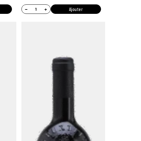
−
+
Ajouter