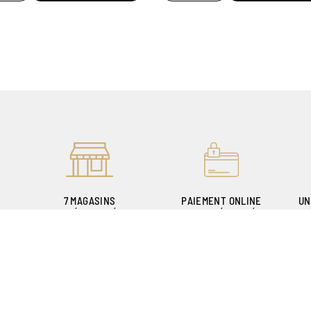
7 MAGASINS
PAIEMENT ONLINE
UN
EXPÉRIMENTÉS
100% SÉCURISÉ
POUR VOUS ACCUEILLIR
P