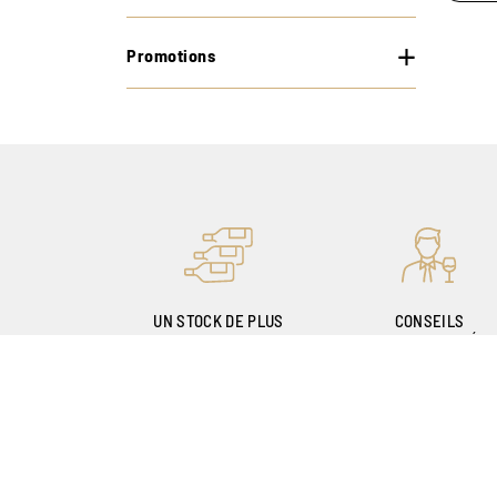
Promotions
UN STOCK DE PLUS
CONSEILS
DE 400.000 BOUTEILLES
PERSONNALISÉS
GRÂCE À NOS
SOMMELIERS