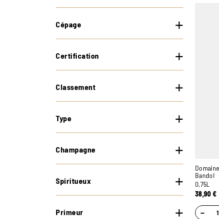
Cépage
Certification
Classement
Type
Champagne
Domaine
Bandol
Spiritueux
0,75L
38,90
€
Primeur
−