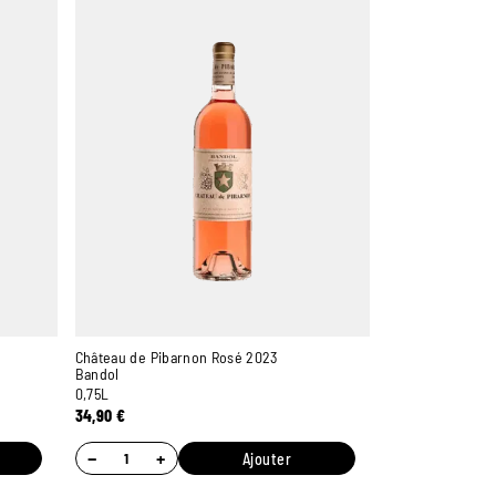
Château de Pibarnon Rosé 2023
Bandol
0,75L
34,90
€
−
+
Ajouter