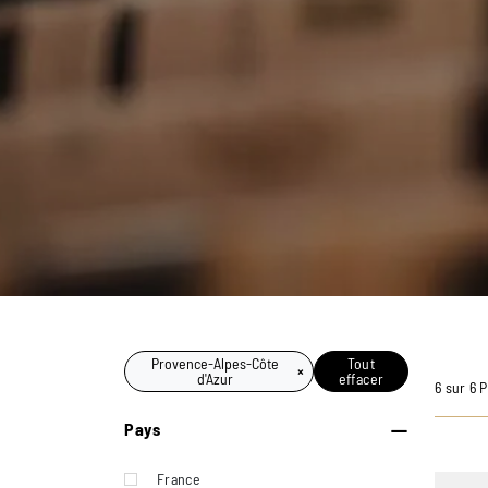
Provence-Alpes-Côte
Tout
×
d'Azur
effacer
6 sur 6 
Pays
France