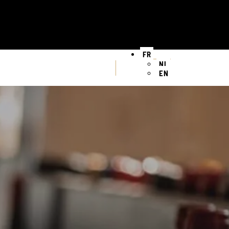
FR
NL
EN