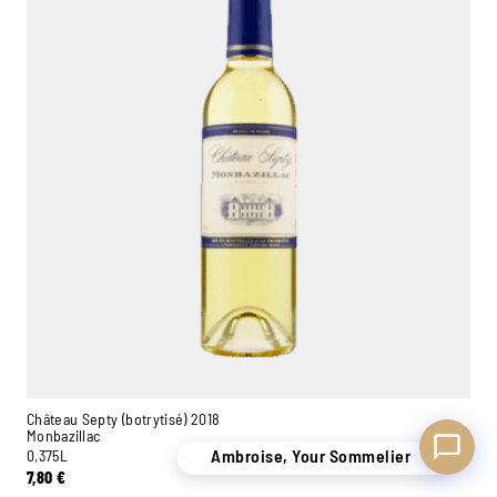
Ambroise, Your Sommelier
Available to guide you
Château Septy (botrytisé) 2018
Monbazillac
Ambroise, Your Sommelier
0,375L
7,80
€