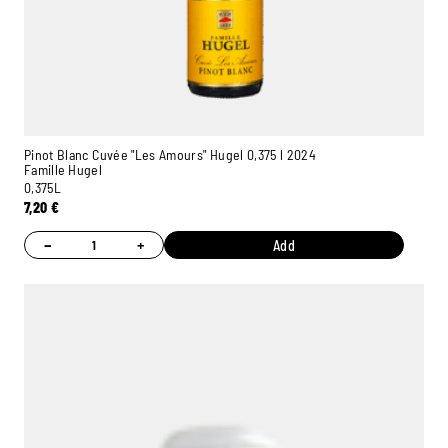
Pinot Blanc Cuvée "Les Amours" Hugel 0,375 l 2024
Famille Hugel
0,375L
7,20
€
−
+
Add