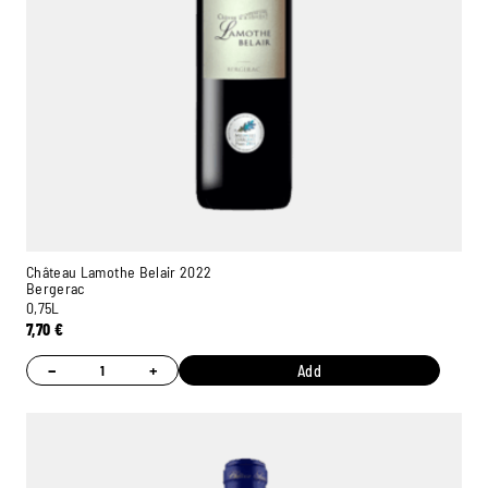
Château Lamothe Belair 2022
Bergerac
0,75L
7,70
€
−
+
Add