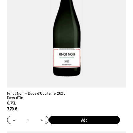
Pinot Noir - Ducs d'Occitanie 2025
Pays d’Oc
0,75L
7,70
€
−
+
Add