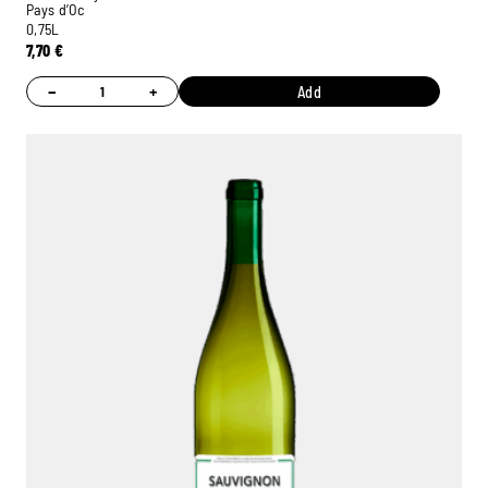
Pays d’Oc
0,75L
7,70
€
−
+
Add