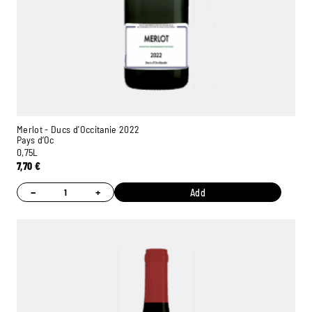
Merlot - Ducs d'Occitanie 2022
Pays d’Oc
0,75L
7,70
€
−
+
Add