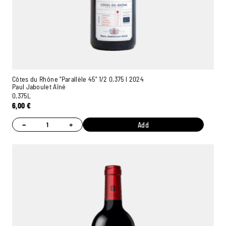
Côtes du Rhône "Parallèle 45" 1/2 0,375 l 2024
Paul Jaboulet Aîné
0,375L
6,00
€
−
+
Add