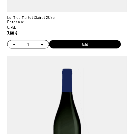
Le M de Martet Clairet 2025
Bordeaux
0,75L
7,60
€
−
+
Add