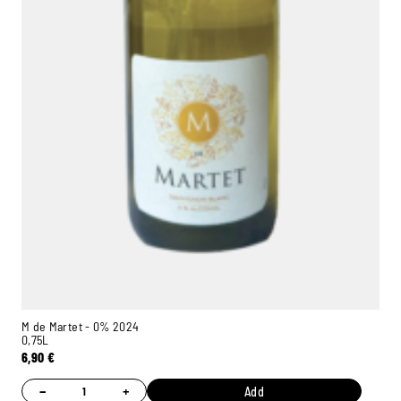
M de Martet - 0% 2024
0,75L
6,90
€
−
+
Add