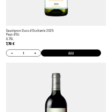
Sauvignon Ducs d'Occitanie 2025
Pays d’Oc
0,75L
7,70
€
−
+
Add