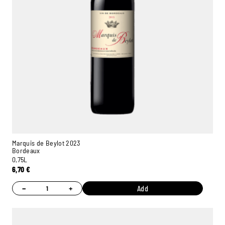
Marquis de Beylot 2023
Bordeaux
0,75L
6,70
€
−
+
Add