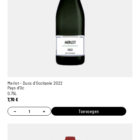
Merlot - Ducs d'Occitanie 2022
Pays d’Oc
0,75L
7,70
€
−
+
Toevoegen