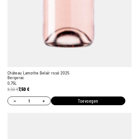
Château Lamothe Belair rosé 2025
Bergerac
0,75L
8,50
€
7,50
€
−
+
Toevoegen