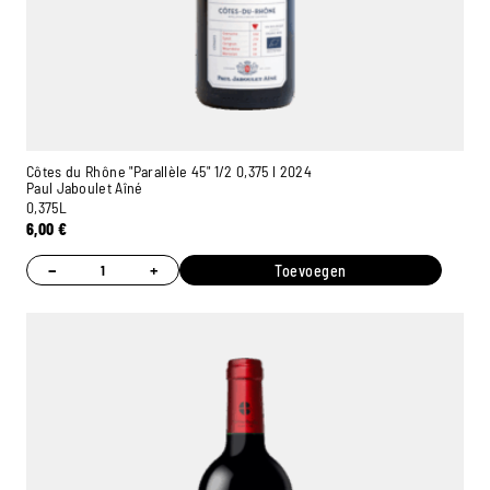
Côtes du Rhône "Parallèle 45" 1/2 0,375 l 2024
Paul Jaboulet Aîné
0,375L
6,00
€
−
+
Toevoegen