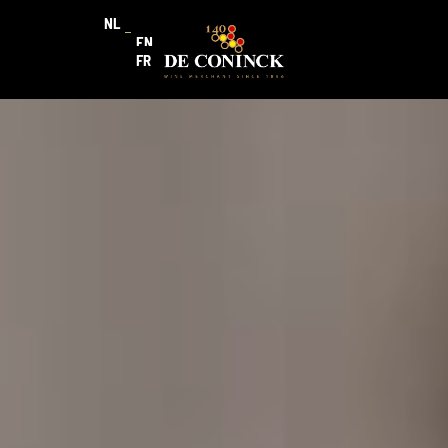
NL
EN
FR