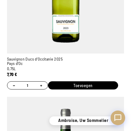
Ambroise, Uw Sommelier
Beschikbaar om u te adviseren
Sauvignon Ducs d'Occitanie 2025
Pays d’Oc
0,75L
7,70
€
−
+
Toevoegen
Ambroise, Uw Sommelier