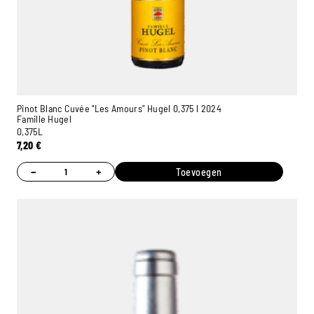
Pinot Blanc Cuvée "Les Amours" Hugel 0,375 l 2024
Famille Hugel
0,375L
7,20
€
−
+
Toevoegen