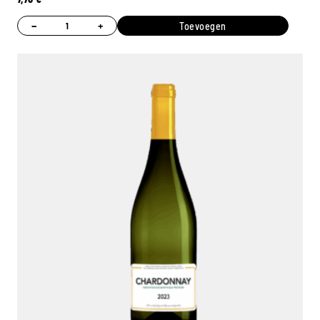
−
+
Toevoegen