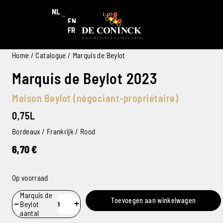
NL
EN
FR
Home
/
Catalogue
/ Marquis de Beylot
Marquis de Beylot 2023
Maison Beylot (négociant-propriétaire)
0,75L
Bordeaux / Frankrijk / Rood
6,70
€
Op voorraad
Marquis de
Toevoegen aan winkelwagen
−
+
Beylot
aantal