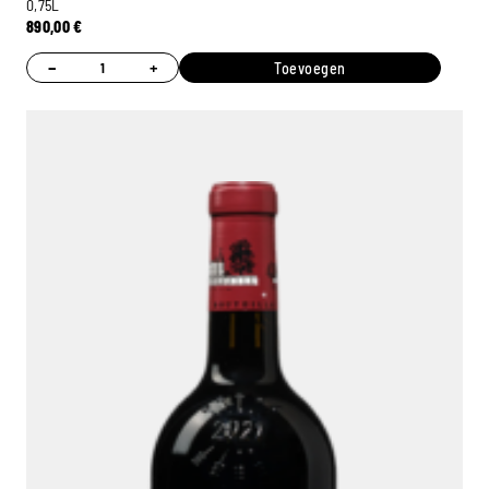
0,75L
890,00
€
−
+
Toevoegen