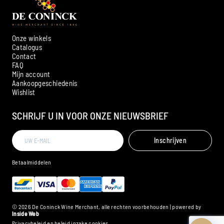
Onze winkels
Catalogus
Contact
FAQ
Mijn account
Aankoopgeschiedenis
Ambroise, Uw Sommelier
Wishlist
Beschikbaar om u te adviseren
SCHRIJF U IN VOOR ONZE NIEUWSBRIEF
Inschrijven
Betaalmiddelen
© 2026 De Coninck Wine Merchant, alle rechten voorbehouden | powered by
Inside Web
Privacybeleid en beleid inzake cookies