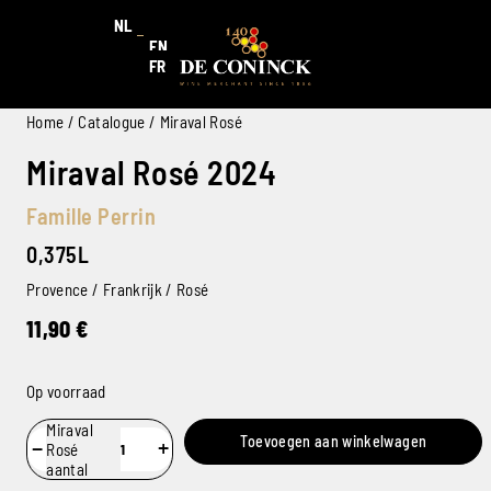
NL
EN
FR
Home
/
Catalogue
/ Miraval Rosé
Miraval Rosé 2024
Famille Perrin
0,375L
Provence / Frankrijk / Rosé
11,90
€
Op voorraad
Miraval
Toevoegen aan winkelwagen
−
+
Rosé
aantal