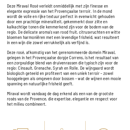
Deze Miraval Rosé verleidt onmiddellijk met zijn finesse en
elegante expressie van het Provençaalse terroir. In de mond
wordt de volle en rijke textuur perfect in evenwicht gehouden
door een prachtige mineraliteit, gekenmerkt door zilte en
kalkachtige tonen die kenmerkend zijn voor de bodem van de
regio. De delicate aroma’s van rood fruit, citrusvruchten en witte
bloemen harmoniëren met een levendige frisheid, wat resulteert
in een wijn die zowel verrukkelijk als verfijnd is.
Deze rosé, afkomstig van het gerenommeerde domein Miraval,
gelegen in het Provençaalse dorpje Correns, is het resultaat van
een zorgvuldige blend van druivenrassen die typisch zijn voor de
regio: Cinsault, Grenache, Syrah en Rolle. De wijngaard wordt
biologisch geteeld en profiteert van een uniek terroir – zowel
hooggelegen als omgeven door bossen – wat de wijnen een mooie
spanning en natuurlijke frisheid geeft.
Miraval wordt vandaag de dag erkend als een van de grootste
rosés van de Provence, die expertise, elegantie en respect voor
het milieu combineert.