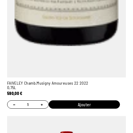
FAIVELEY Chamb.Musigny Amoureuses 22 2022
0,75L
590,00
€
−
+
Ajouter