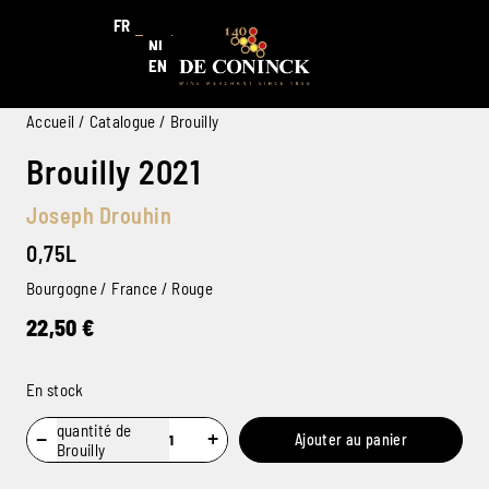
FR
NL
EN
Accueil
/
Catalogue
/ Brouilly
Brouilly 2021
Joseph Drouhin
0,75L
Bourgogne / France / Rouge
22,50
€
En stock
quantité de
−
+
Ajouter au panier
Brouilly