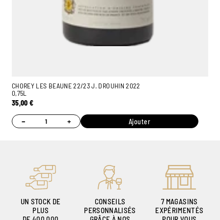
CHOREY LES BEAUNE 22/23 J. DROUHIN 2022
0,75L
35,00
€
−
+
Ajouter
UN STOCK DE
CONSEILS
7 MAGASINS
PLUS
PERSONNALISÉS
EXPÉRIMENTÉS
DE 400.000
GRÂCE À NOS
POUR VOUS