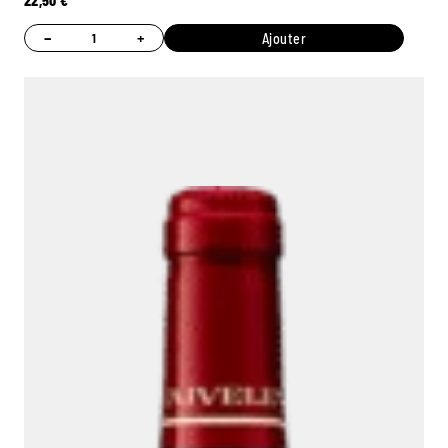
22,50
€
−
+
Ajouter