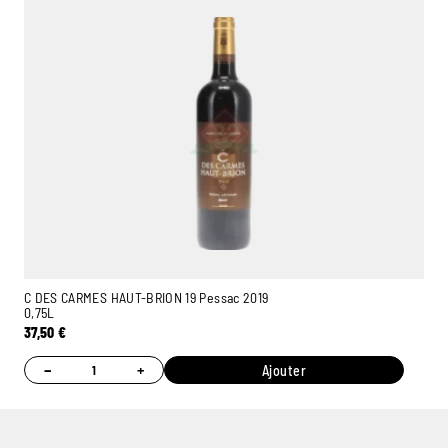
C DES CARMES HAUT-BRION 19 Pessac 2019
0,75L
37,50
€
−
+
Ajouter