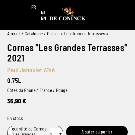
FR
NL
EN
Accueil
/
Catalogue
/ Cornas « Les Grandes Terrasses »
Cornas "Les Grandes Terrasses"
2021
Paul Jaboulet Aîné
0,75L
Côtes du Rhône / France / Rouge
36,90
€
En stock
quantité de Cornas
Ajouter au panier
−
+
"Les Grandes