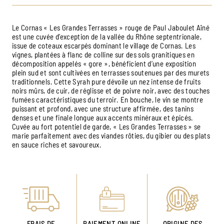
Le Cornas « Les Grandes Terrasses » rouge de Paul Jaboulet Aîné
est une cuvée d’exception de la vallée du Rhône septentrionale,
issue de coteaux escarpés dominant le village de Cornas. Les
vignes, plantées à flanc de colline sur des sols granitiques en
décomposition appelés « gore », bénéficient d’une exposition
plein sud et sont cultivées en terrasses soutenues par des murets
traditionnels. Cette Syrah pure dévoile un nez intense de fruits
noirs mûrs, de cuir, de réglisse et de poivre noir, avec des touches
fumées caractéristiques du terroir. En bouche, le vin se montre
puissant et profond, avec une structure affirmée, des tanins
denses et une finale longue aux accents minéraux et épicés.
Cuvée au fort potentiel de garde, « Les Grandes Terrasses » se
marie parfaitement avec des viandes rôties, du gibier ou des plats
en sauce riches et savoureux.
FRAIS DE
PAIEMENT ONLINE
ORIGINE DES