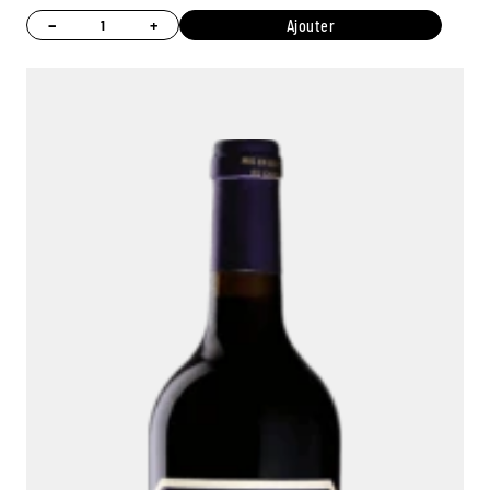
−
+
Ajouter