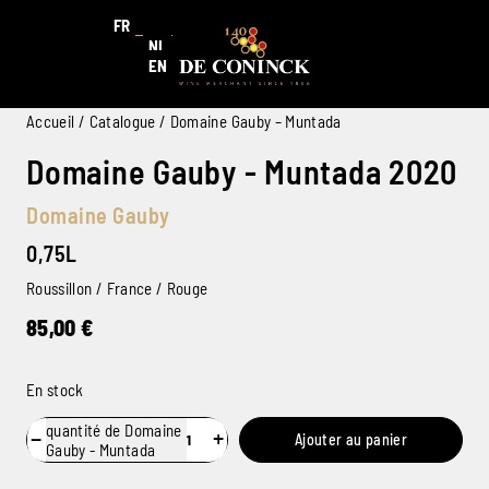
FR
NL
EN
Accueil
/
Catalogue
/ Domaine Gauby – Muntada
Domaine Gauby - Muntada 2020
Domaine Gauby
0,75L
Roussillon / France / Rouge
85,00
€
En stock
quantité de Domaine
−
+
Ajouter au panier
Gauby - Muntada