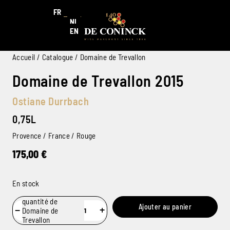
FR
NL
EN
Accueil
/
Catalogue
/ Domaine de Trevallon
Domaine de Trevallon 2015
Ostiane Durrbach
0,75L
Provence / France / Rouge
175,00
€
En stock
quantité de
Ajouter au panier
−
+
Domaine de
Trevallon