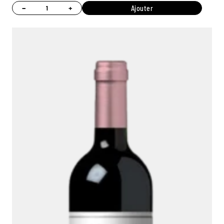
−
+
Ajouter