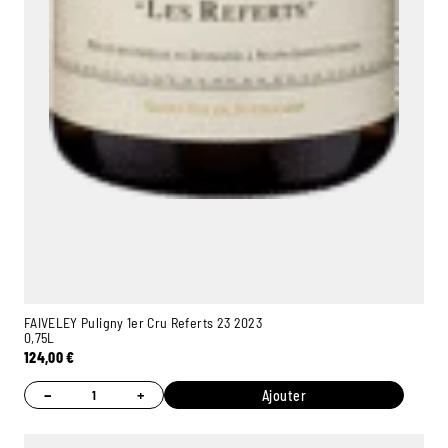
FAIVELEY Puligny 1er Cru Referts 23 2023
0,75L
124,00
€
−
+
Ajouter