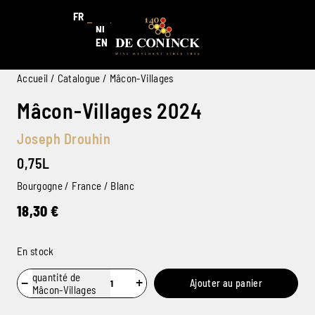
FR
NL
EN
Accueil
/
Catalogue
/ Mâcon-Villages
Mâcon-Villages 2024
Joseph Drouhin
0,75L
Bourgogne / France / Blanc
18,30
€
En stock
quantité de
−
+
Ajouter au panier
Mâcon-Villages