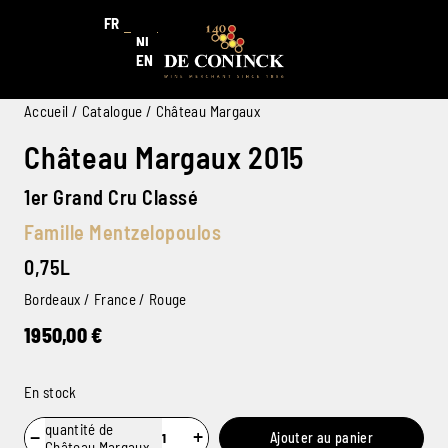
FR
NL
EN
Accueil
/
Catalogue
/ Château Margaux
Château Margaux 2015
1er Grand Cru Classé
Famille Mentzelopoulos
0,75L
Bordeaux / France / Rouge
1950,00
€
En stock
quantité de
−
+
Ajouter au panier
Château Margaux