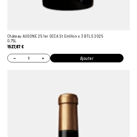
Château AUSONE 25 1er GCCA St Emilion x 3 BTLS 2025
0,75L
1527,87
€
−
+
Ajouter