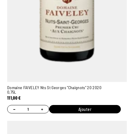
Domaine FAIVELEY Nts St Georges "Chaignots" 20 2020
0,75L
111,00
€
−
+
Ajouter