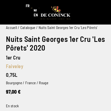
FR
NL
EN
Accueil
/
Catalogue
/ Nuits Saint Georges 1er Cru ‘Les Pôrets’
Nuits Saint Georges 1er Cru 'Les
Pôrets' 2020
1er Cru
Faiveley
0,75L
Bourgogne / France / Rouge
97,00
€
En stock