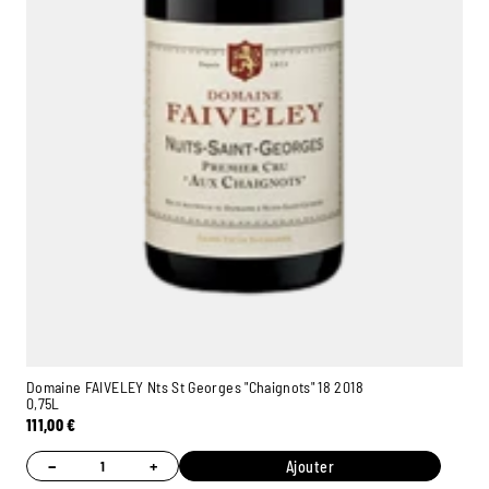
Domaine FAIVELEY Nts St Georges "Chaignots" 18 2018
0,75L
111,00
€
−
+
Ajouter