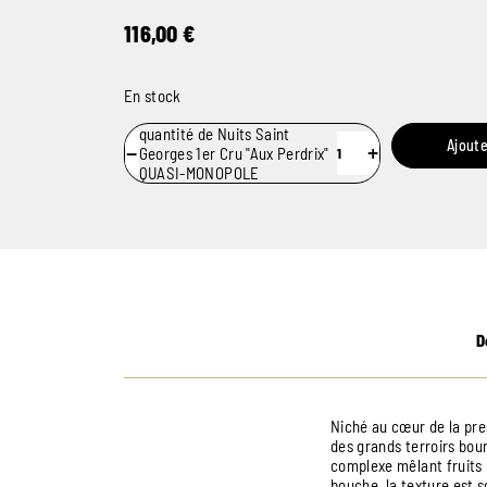
116,00
€
En stock
quantité de Nuits Saint
Ajoute
−
+
Georges 1er Cru "Aux Perdrix"
QUASI-MONOPOLE
D
Niché au cœur de la pre
des grands terroirs bou
complexe mêlant fruits n
bouche, la texture est 