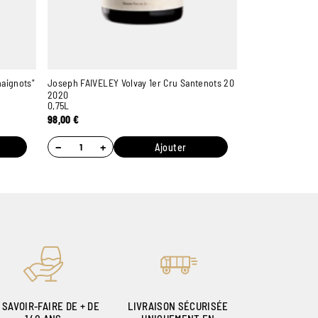
aignots"
Joseph FAIVELEY Volvay 1er Cru Santenots 20
2020
0,75L
98,00
€
−
+
Ajouter
 SAVOIR-FAIRE DE + DE
LIVRAISON SÉCURISÉE