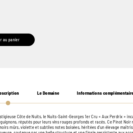
r au panier
escription
Le Domaine
Informations complémentair
stigieuse Côte de Nuits, le Nuits-Saint-Georges 1er Cru « Aux Perdrix » inc
rguignons, réputés pour leurs vins rouges profonds et racés. Ce Pinot Noir
oirs mûrs, violette et subtiles notes boisées, héritées d’un élevage maîtri
soyeuse, soutenue par une belle structure et une finale persistante aux acc