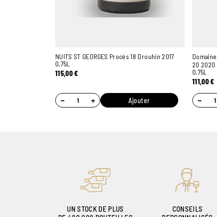
NUITS ST GEORGES Procès 18 Drouhin 2017
Domaine 
0,75L
20 2020
0,75L
115,00
€
111,00
€
−
+
−
Ajouter
UN STOCK DE PLUS
CONSEILS