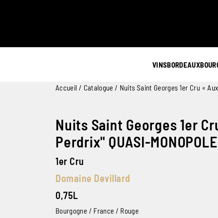
VINS
BORDEAUX
BOUR
Accueil
/
Catalogue
/ Nuits Saint Georges 1er Cru « A
Nuits Saint Georges 1er Cr
Perdrix" QUASI-MONOPOLE
1er Cru
Domaine Devillard
0,75L
Bourgogne / France / Rouge