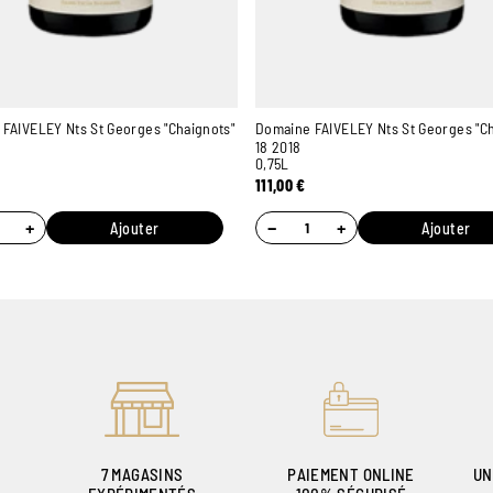
FAIVELEY Nts St Georges "Chaignots"
Domaine FAIVELEY Nts St Georges "Ch
18 2018
0,75L
111,00
€
+
−
+
Ajouter
Ajouter
7 MAGASINS
PAIEMENT ONLINE
UN