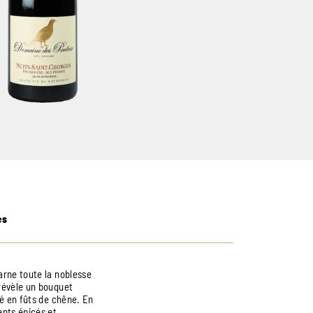
es
arne toute la noblesse
 révèle un bouquet
sé en fûts de chêne. En
ents épicés et