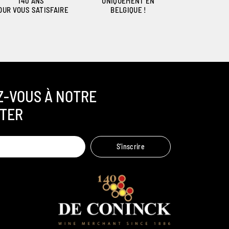
140 ANS
UNIQUEMENT EN
OUR VOUS SATISFAIRE
BELGIQUE !
Z-VOUS À NOTRE
TER
Ambroise, Votre sommelier
S'inscrire
Disponible pour vous conseiller