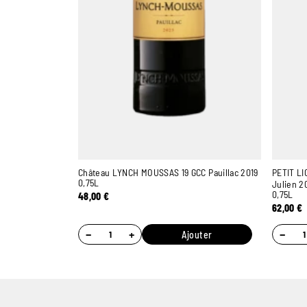
Château LYNCH MOUSSAS 19 GCC Pauillac 2019
PETIT LI
0,75L
Julien 2
0,75L
48,00
€
62,00
€
−
+
−
Ajouter