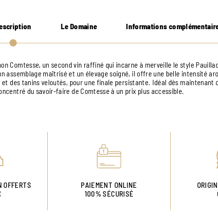
escription
Le Domaine
Informations complémentair
on Comtesse, un second vin raffiné qui incarne à merveille le style Pauillac
un assemblage maîtrisé et un élevage soigné, il offre une belle intensité 
— et des tanins veloutés, pour une finale persistante. Idéal dès maintenant 
concentré du savoir-faire de Comtesse à un prix plus accessible.
N OFFERTS
PAIEMENT ONLINE
ORIGI
€
100% SÉCURISÉ