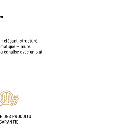
es
 : élégant, structuré,
aromatique — mûre,
ou canalisé avec un plat
NE DES PRODUITS
GARANTIE