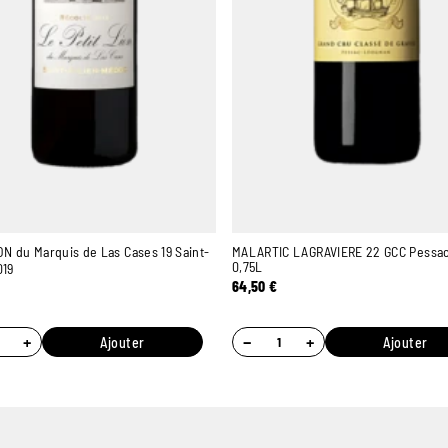
ON du Marquis de Las Cases 19 Saint-
MALARTIC LAGRAVIERE 22 GCC Pessa
0,75L
019
64,50
€
+
−
+
Ajouter
Ajouter