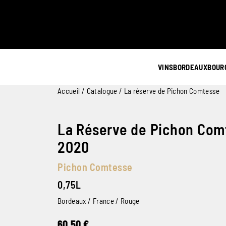
VINS
BORDEAUX
BOUR
Accueil
/
Catalogue
/ La réserve de Pichon Comtesse
La Réserve de Pichon Com
2020
Pichon Comtesse
0,75L
Bordeaux / France / Rouge
60,50
€