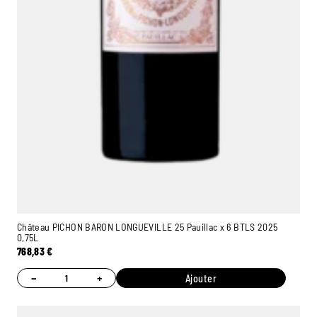
Château PICHON BARON LONGUEVILLE 25 Pauillac x 6 BTLS 2025
0,75L
768,83
€
−
+
Ajouter