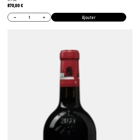
870,00
€
−
+
Ajouter