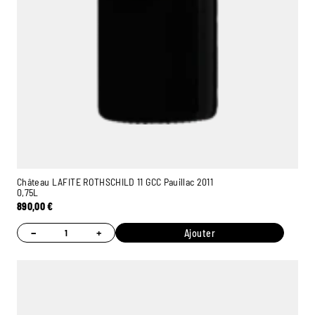
Château LAFITE ROTHSCHILD 11 GCC Pauillac 2011
0,75L
890,00
€
−
+
Ajouter