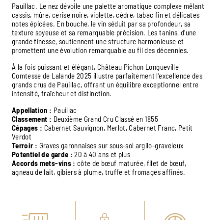
Pauillac. Le nez dévoile une palette aromatique complexe mêlant
cassis, mûre, cerise noire, violette, cèdre, tabac fin et délicates
notes épicées. En bouche, le vin séduit par sa profondeur, sa
texture soyeuse et sa remarquable précision. Les tanins, d’une
grande finesse, soutiennent une structure harmonieuse et
promettent une évolution remarquable au fil des décennies.
À la fois puissant et élégant, Château Pichon Longueville
Comtesse de Lalande 2025 illustre parfaitement l’excellence des
grands crus de Pauillac, offrant un équilibre exceptionnel entre
intensité, fraîcheur et distinction.
Appellation :
Pauillac
Classement :
Deuxième Grand Cru Classé en 1855
Cépages :
Cabernet Sauvignon, Merlot, Cabernet Franc, Petit
Verdot
Terroir :
Graves garonnaises sur sous-sol argilo-graveleux
Potentiel de garde :
20 à 40 ans et plus
Accords mets-vins :
côte de bœuf maturée, filet de bœuf,
agneau de lait, gibiers à plume, truffe et fromages affinés.