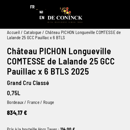
FR
NL
EN
Accueil
/
Catalogue
/ Château PICHON Longueville COMTESSE de
Lalande 25 GCC Pauillac x 6 BTLS
Château PICHON Longueville
COMTESSE de Lalande 25 GCC
Pauillac x 6 BTLS 2025
Grand Cru Classé
0,75L
Bordeaux / France / Rouge
834,17
€
Prix à la bouteille Hors Taxes :
114,00
€