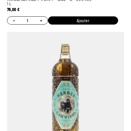
1 L
76,00
€
−
+
Ajouter