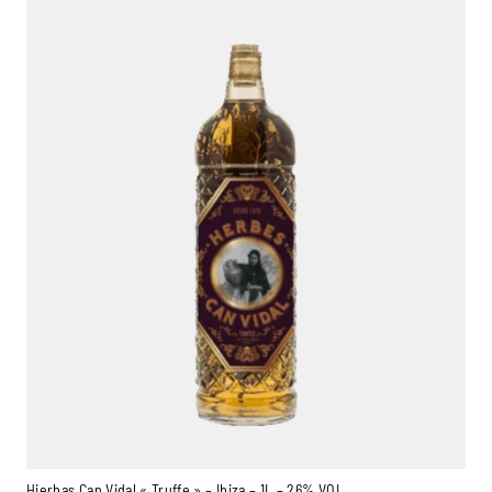
Hierbas Can Vidal « Truffe » – Ibiza – 1L – 26% VOL