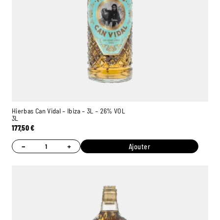
Hierbas Can Vidal – Ibiza – 3L – 26% VOL
3L
177,50
€
−
+
Ajouter