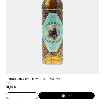
Hierbas Can Vidal – Ibiza – 1.5L – 26% VOL
1,5L
99,50
€
−
+
Ajouter