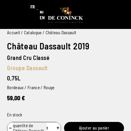
FR
NL
EN
Accueil
/
Catalogue
/ Château Dassault
Château Dassault 2019
Grand Cru Classé
Groupe Dassault
0,75L
Bordeaux / France / Rouge
59,00
€
En stock
quantité de
−
+
Ajouter au panier
Château Dassault