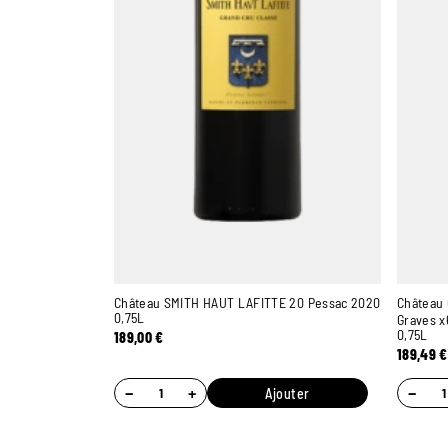
Château SMITH HAUT LAFITTE 20 Pessac 2020
Château
0,75L
Graves x
0,75L
189,00
€
189,49
€
−
+
−
Ajouter