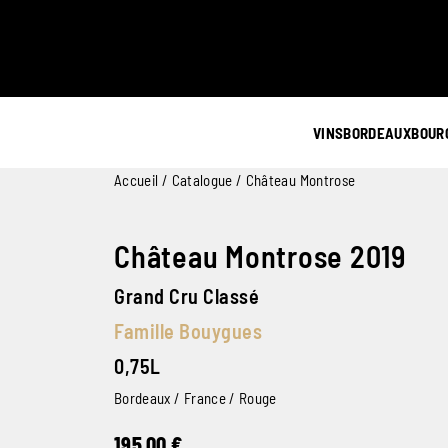
VINS
BORDEAUX
BOUR
Accueil
/
Catalogue
/ Château Montrose
Château Montrose 2019
Grand Cru Classé
Famille Bouygues
0,75L
Bordeaux / France / Rouge
195,00
€