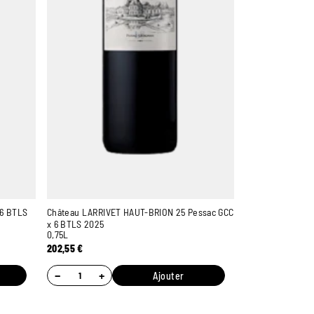
 6 BTLS
Château LARRIVET HAUT-BRION 25 Pessac GCC
x 6 BTLS 2025
0,75L
202,55
€
−
+
Ajouter