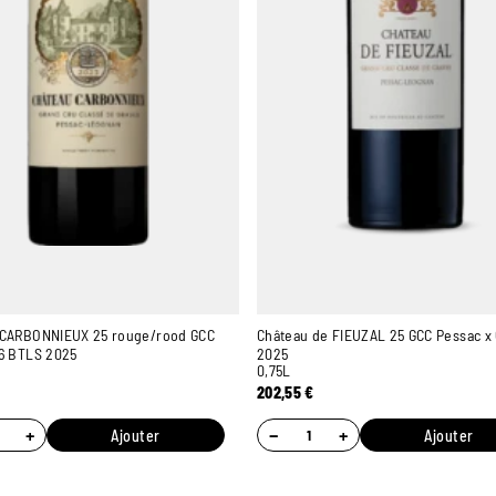
 CARBONNIEUX 25 rouge/rood GCC
Château de FIEUZAL 25 GCC Pessac x
6 BTLS 2025
2025
0,75L
202,55
€
+
−
+
Ajouter
Ajouter