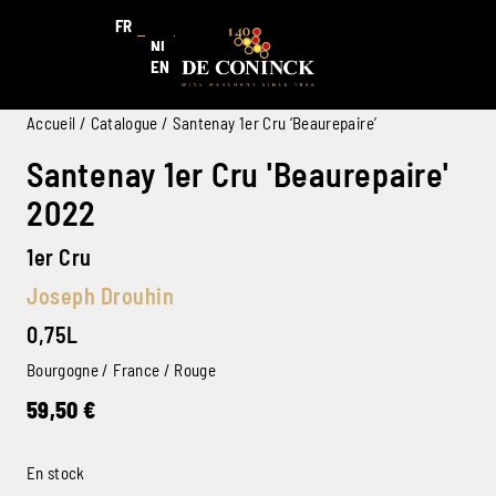
FR
NL
EN
Accueil
/
Catalogue
/ Santenay 1er Cru ‘Beaurepaire’
Santenay 1er Cru 'Beaurepaire'
2022
1er Cru
Joseph Drouhin
0,75L
Bourgogne / France / Rouge
59,50
€
En stock