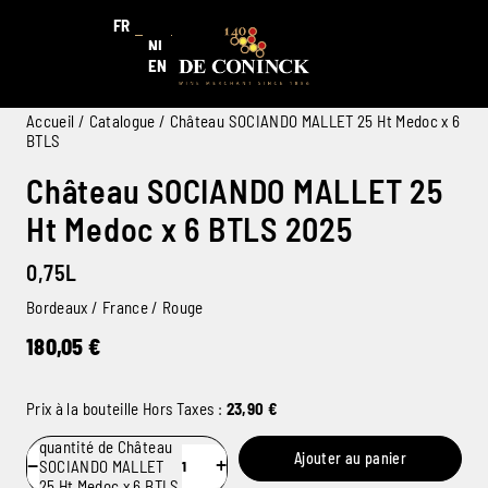
FR
NL
EN
Accueil
/
Catalogue
/ Château SOCIANDO MALLET 25 Ht Medoc x 6
BTLS
Château SOCIANDO MALLET 25
Ht Medoc x 6 BTLS 2025
0,75L
Bordeaux / France / Rouge
180,05
€
Prix à la bouteille Hors Taxes :
23,90
€
quantité de Château
Ajouter au panier
−
+
SOCIANDO MALLET
25 Ht Medoc x 6 BTLS