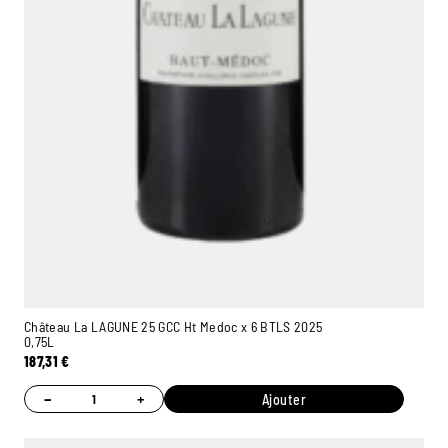
Château La LAGUNE 25 GCC Ht Medoc x 6 BTLS 2025
0,75L
187,31
€
−
+
Ajouter