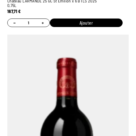
Château LARMANDE 25 GC St Emilion x 6 BTLS 2025
0,75L
167,71
€
−
+
Ajouter