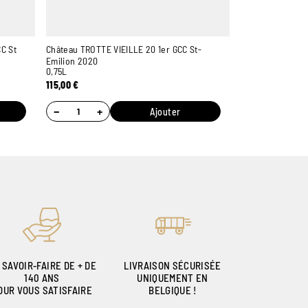
C St
Château TROTTE VIEILLE 20 1er GCC St-
Emilion 2020
0,75L
115,00
€
−
+
Ajouter
 SAVOIR-FAIRE DE + DE
LIVRAISON SÉCURISÉE
140 ANS
UNIQUEMENT EN
OUR VOUS SATISFAIRE
BELGIQUE !