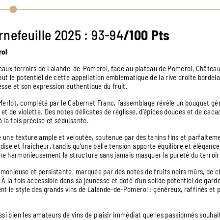
nefeuille 2025 : 93-94
/100 Pts
rol
 beaux terroirs de Lalande-de-Pomerol, face au plateau de Pomerol, Châtea
out le potentiel de cette appellation emblématique de la rive droite bordela
nesse et son expression authentique du fruit.
Merlot, complété par le Cabernet Franc, l’assemblage révèle un bouquet gén
et de violette. Des notes délicates de réglisse, d’épices douces et de caca
 la fois précise et séduisante.
e une texture ample et veloutée, soutenue par des tanins fins et parfaiteme
se et fraîcheur, tandis qu’une belle tension apporte équilibre et élégance
e harmonieusement la structure sans jamais masquer la pureté du terroir
rmonieuse et persistante, marquée par des notes de fruits noirs mûrs, de c
À la fois accessible dans sa jeunesse et doté d’un solide potentiel de gard
nt le style des grands vins de Lalande-de-Pomerol : généreux, raffinés et
ssi bien les amateurs de vins de plaisir immédiat que les passionnés souhai