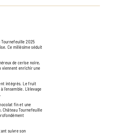
u Tournefeuille 2025
ise. Ce millésime séduit
éreux de cerise noire,
o viennent enrichir une
nt intégrés. Le fruit
 à l’ensemble. L’élevage
.
hocolat fin et une
e, Château Tournefeuille
 profondément
tant suivre son