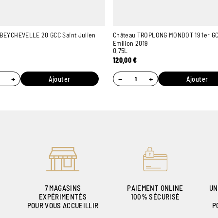
BEYCHEVELLE 20 GCC Saint Julien
Château TROPLONG MONDOT 19 1er GC
Emilion 2019
0,75L
120,00
€
+
−
+
Ajouter
Ajouter
7 MAGASINS
PAIEMENT ONLINE
UN
EXPÉRIMENTÉS
100% SÉCURISÉ
POUR VOUS ACCUEILLIR
P