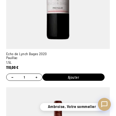
Ambroise, Votre sommelier
Disponible pour vous conseiller
Echo de Lynch Bages 2020
Pauillac
1,5L
110,00
€
−
+
Ajouter
Ambroise, Votre sommelier