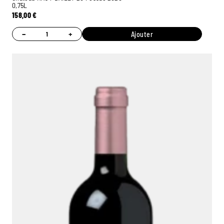
0,75L
158,00
€
−
+
Ajouter