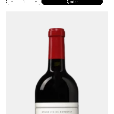
−
+
Ajouter