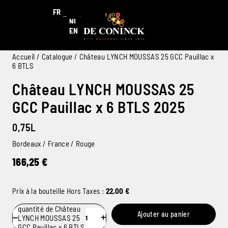
FR
NL
EN
Accueil
/
Catalogue
/ Château LYNCH MOUSSAS 25 GCC Pauillac x
6 BTLS
Château LYNCH MOUSSAS 25
GCC Pauillac x 6 BTLS 2025
0,75L
Bordeaux / France / Rouge
166,25
€
Prix à la bouteille Hors Taxes :
22,00
€
quantité de Château
Ajouter au panier
−
+
LYNCH MOUSSAS 25
GCC Pauillac x 6 BTLS