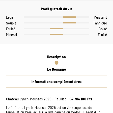
Profil gustatif du vin
Léger
Puissant
Souple
Tannique
Fruité
Boisé
Minéral
Fruité
Description
Le Domaine
Informations complémentaires
Château Lynch-Moussas 2025 – Pauillac
: 94-96/100 Pts
Le Château Lynch-Moussas 2025 est un vin rouge issu de
l’appellation Pauillac, sur la rive gauche du Médoc. Il s’agit d’un