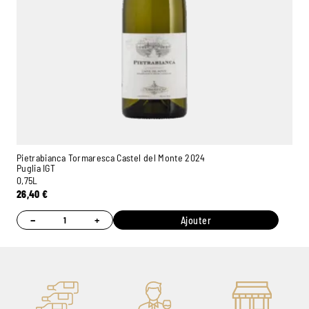
Pietrabianca Tormaresca Castel del Monte 2024
Puglia IGT
0,75L
26,40
€
−
+
Ajouter