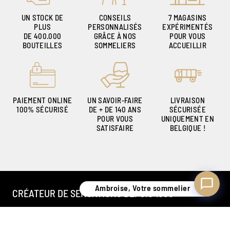
UN STOCK DE
CONSEILS
7 MAGASINS
PLUS
PERSONNALISÉS
EXPÉRIMENTÉS
DE 400.000
GRÂCE À NOS
POUR VOUS
Ambroise, Votre sommelier
BOUTEILLES
SOMMELIERS
ACCUEILLIR
Disponible pour vous conseiller
PAIEMENT ONLINE
UN SAVOIR-FAIRE
LIVRAISON
100% SÉCURISÉ
DE + DE 140 ANS
SÉCURISÉE
POUR VOUS
UNIQUEMENT EN
SATISFAIRE
BELGIQUE !
Ambroise, Votre sommelier
CRÉATEUR DE SENSATIONS DEPUIS 1886