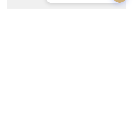
DAUMAS GASSAC 12 Languedoc (CB3) 2012
0,75L
109,00
€
−
+
Ajouter