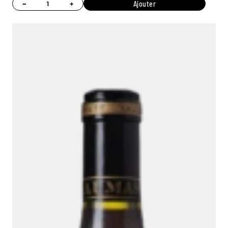
−
+
Ajouter