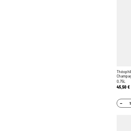
Théophil
Champa
0,75L
45,50
€
−