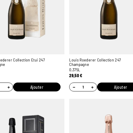
ederer Collection Etui 247
Louis Roederer Collection 247
gne
Champagne
0,375L
29,50
€
+
−
+
Ajouter
Ajouter