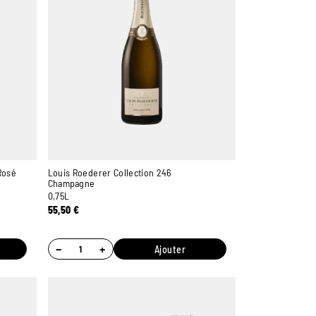
Rosé
Louis Roederer Collection 246
Champagne
0,75L
55,50
€
−
+
Ajouter