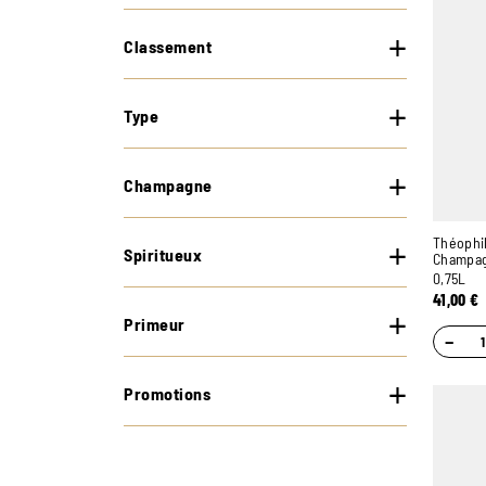
Classement
Type
Champagne
Théophil
Spiritueux
Champa
0,75L
41,00
€
Primeur
−
Promotions