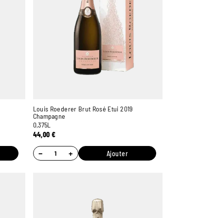
Louis Roederer Brut Rosé Etui 2019
Champagne
0,375L
44,00
€
−
+
Ajouter