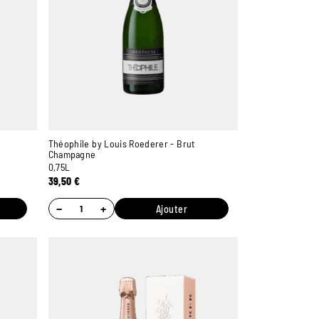
Théophile by Louis Roederer - Brut
Champagne
0,75L
39,50
€
−
+
Ajouter