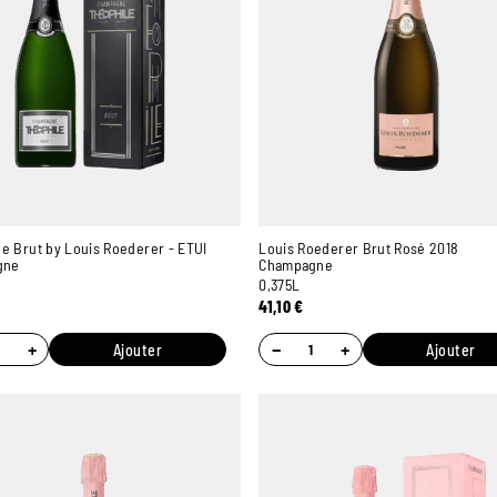
e Brut by Louis Roederer - ETUI
Louis Roederer Brut Rosé 2018
gne
Champagne
0,375L
41,10
€
+
−
+
Ajouter
Ajouter