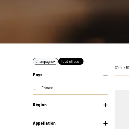
Champagne
×
Tout effacer
30 sur 5
Pays
France
Région
Appellation