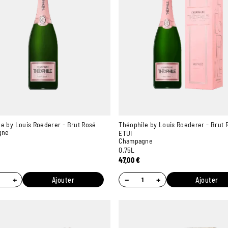
e by Louis Roederer - Brut Rosé
Théophile by Louis Roederer - Brut 
gne
ETUI
Champagne
0,75L
47,00
€
+
−
+
Ajouter
Ajouter