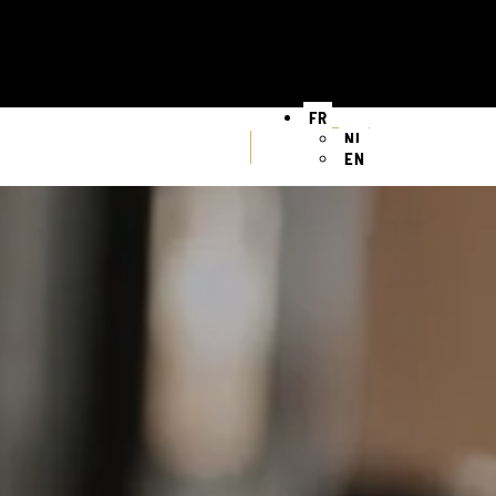
FR
NL
EN