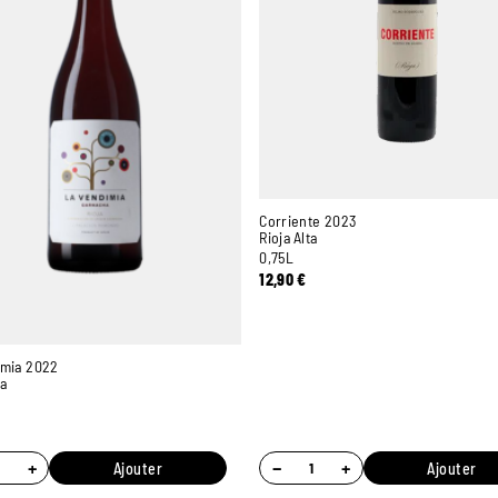
Corriente 2023
Rioja Alta
0,75L
12,90
€
imia 2022
ja
+
−
+
Ajouter
Ajouter