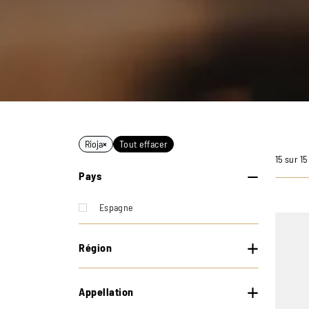
Rioja
×
Tout effacer
15 sur 1
Pays
Espagne
Région
Appellation