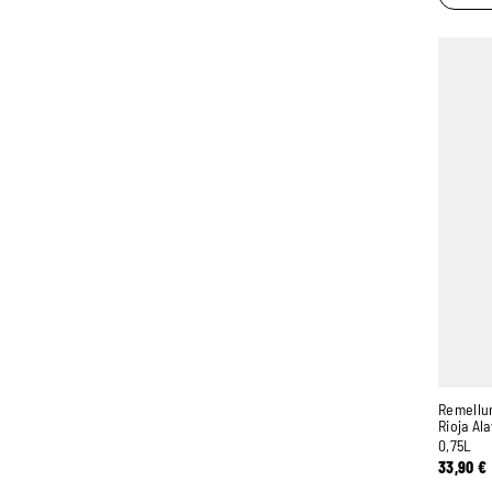
Remellur
Rioja Al
0,75L
33,90
€