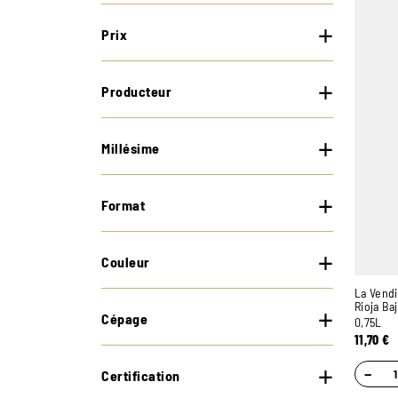
Prix
Producteur
Millésime
Format
Couleur
La Vend
Rioja Ba
Cépage
0,75L
11,70
€
−
Certification