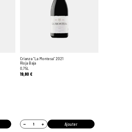
Crianza "La Montesa" 2021
Rioja Baja
0,75L
19,80
€
−
+
Ajouter