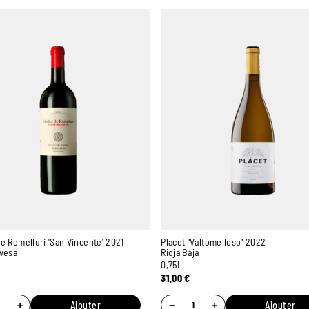
e Remelluri 'San Vincente' 2021
Placet "Valtomelloso" 2022
avesa
Rioja Baja
0,75L
31,00
€
+
−
+
Ajouter
Ajouter