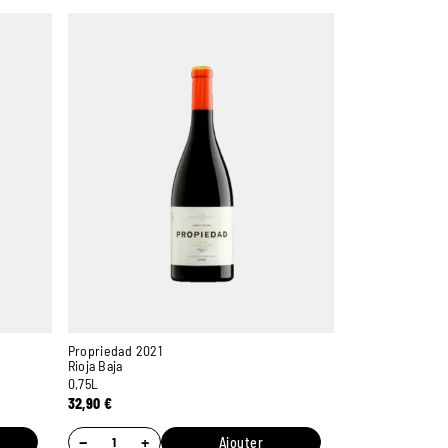
Propriedad 2021
Rioja Baja
0,75L
32,90
€
−
+
Ajouter