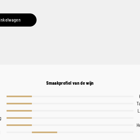
inkelwagen
Smaakprofiel van de wijn
T
L
g
H
l