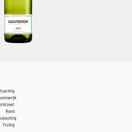
Krachtig
anninerijk
ichtzoet
Rond
outachtig
Fruitig