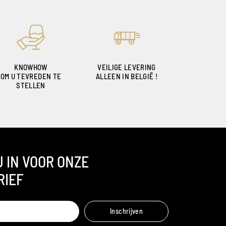
KNOWHOW
VEILIGE LEVERING
OM U TEVREDEN TE
ALLEEN IN BELGIË !
STELLEN
U IN VOOR ONZE
RIEF
Ambroise, Uw Sommelier
Inschrijven
Beschikbaar om u te adviseren