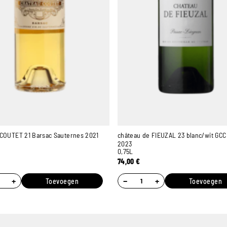
COUTET 21 Barsac Sauternes 2021
château de FIEUZAL 23 blanc/wit GCC
2023
0,75L
74,00
€
+
−
+
Toevoegen
Toevoegen