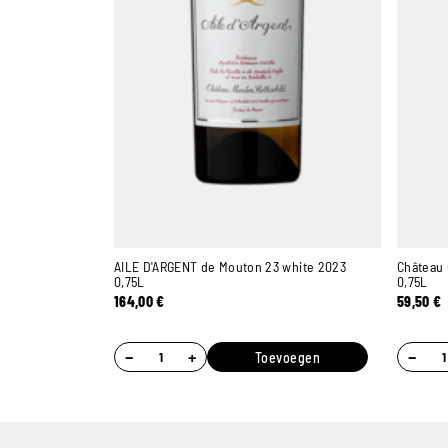
AILE D'ARGENT de Mouton 23 white 2023
Château 
0,75L
0,75L
164,00
€
59,50
€
−
+
−
Toevoegen