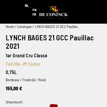
NL
EN
FR
Home
/
Catalogue
/ LYNCH BAGES 21 GCC Pauillac
LYNCH BAGES 21 GCC Pauillac
2021
1er Grand Cru Classé
Famille JM Cazes
0,75L
Bordeaux / Frankrijk / Rood
155,00
€
Uitverkocht