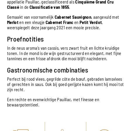
appellatie
Pauillac
, geclassificeerd als
Cinquième Grand Cru
Classé
in de
Classificatie van 1855
.
Gemaakt van voornamelijk
Cabernet Sauvignon
, aangevuld met
Merlot
en een vleugje
Cabernet Franc
en
Petit Verdot
,
weerspiegelt deze jaargang 2021 een mooie precisie.
Proefnotities
In de neus aroma’s van cassis, vers zwart fruit en lichte kruidige
tonen. In de mond is de wijn gestructureerd en elegant, met fijne
tannines en een frisse afdronk die mooi blijft nazinderen.
Gastronomische combinaties
Perfect bij rood vlees, gegrilde côte de bœuf, gebraden lamsvlees
of gerechten in saus. Ook bij goed gerijpte kazen komt hij mooi tot
zijn recht.
Een rechte en evenwichtige Pauillac, met finesse en
bewaarpotentieel.