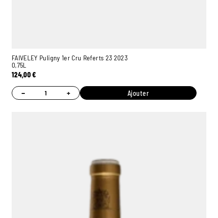
FAIVELEY Puligny 1er Cru Referts 23 2023
0,75L
124,00
€
−
+
Ajouter