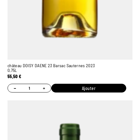
château DOISY DAENE 23 Barsac Sauternes 2023
0,75L
55,50
€
−
+
Ajouter