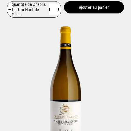
quantité de Chablis
Ajouter au panier
−
+
1er Cru Mont de
Milieu