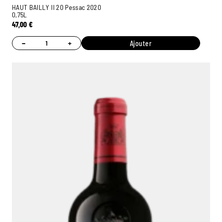
HAUT BAILLY II 20 Pessac 2020
0,75L
47,00
€
−
+
Ajouter