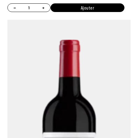
−
+
Ajouter