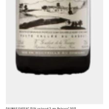
DAUMAS GASSAC 13/14 rg/rood "Late Release" 2013