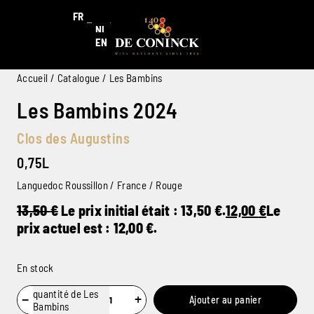
FR
NL
EN
Accueil
/
Catalogue
/ Les Bambins
Les Bambins 2024
Clos des Augustins
0,75L
Languedoc Roussillon / France / Rouge
13,50
€
Le prix initial était : 13,50 €.
12,00
€
Le
prix actuel est : 12,00 €.
En stock
quantité de Les
−
+
Ajouter au panier
Bambins