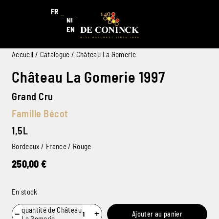
FR
NL
EN
Accueil
/
Catalogue
/ Château La Gomerie
Château La Gomerie 1997
Grand Cru
Famille Bécot
1,5L
Bordeaux / France / Rouge
250,00
€
En stock
quantité de Château
−
+
Ajouter au panier
La Gomerie