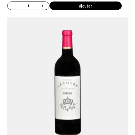
−
+
Ajouter