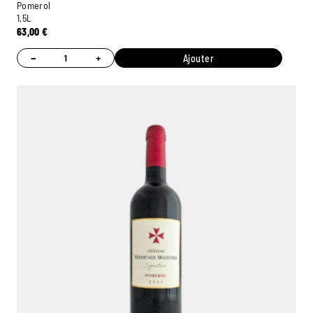
Pomerol
1,5L
63,00
€
−
+
Ajouter