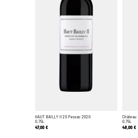
HAUT BAILLY II 20 Pessac 2020
Château 
0,75L
0,75L
47,00
€
48,00
€