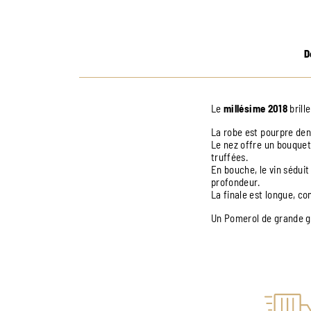
D
Le
millésime 2018
brill
La robe est pourpre dens
Le nez offre un bouquet 
truffées.
En bouche, le vin séduit
profondeur.
La finale est longue, co
Un Pomerol de grande ga