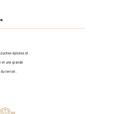
es
e touches épicées et
ée et une grande
 du terroir.