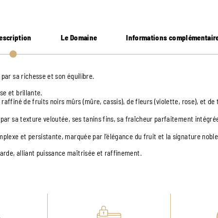
escription
Le Domaine
Informations complémentair
e par sa richesse et son équilibre.
e et brillante.
raffiné de fruits noirs mûrs (mûre, cassis), de fleurs (violette, rose), et d
 par sa texture veloutée, ses tanins fins, sa fraîcheur parfaitement intégr
mplexe et persistante, marquée par l’élégance du fruit et la signature noble
rde, alliant puissance maîtrisée et raffinement.