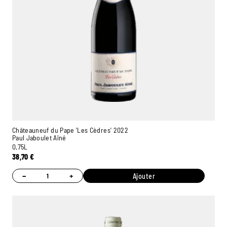
Châteauneuf du Pape 'Les Cèdres' 2022
Paul Jaboulet Aîné
0,75L
38,70
€
−
+
Ajouter