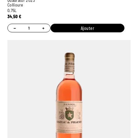
Quadratur 2023
Collioure
0,75L
34,50
€
−
+
Ajouter