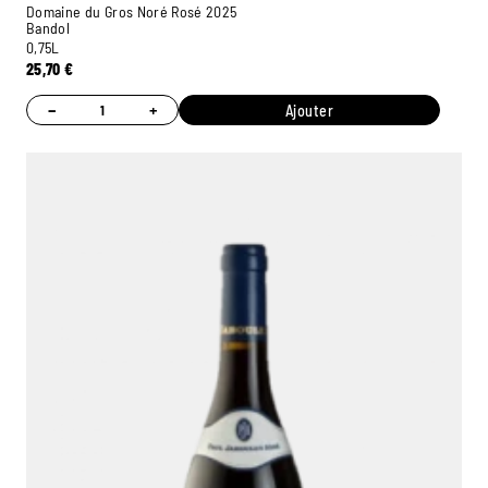
Domaine du Gros Noré Rosé 2025
Bandol
0,75L
25,70
€
−
+
Ajouter