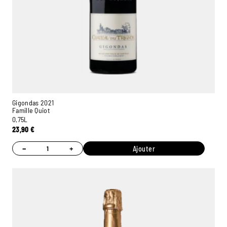
Gigondas 2021
Famille Quiot
0,75L
23,90
€
−
+
Ajouter