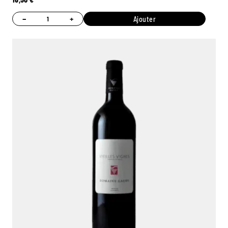
−
+
Ajouter