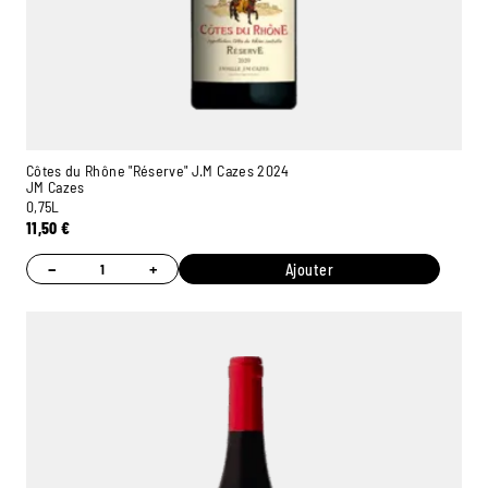
Côtes du Rhône "Réserve" J.M Cazes 2024
JM Cazes
0,75L
11,50
€
−
+
Ajouter