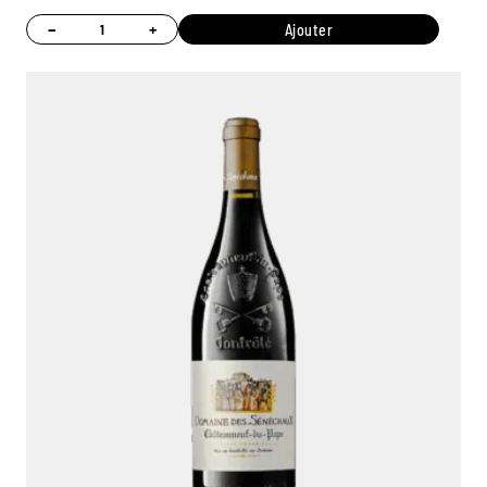
−
+
Ajouter