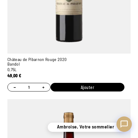
Ambroise, Votre sommelier
Disponible pour vous conseiller
Château de Pibarnon Rouge 2020
Bandol
0,75L
49,00
€
−
+
Ajouter
Ambroise, Votre sommelier