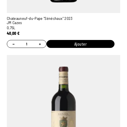
Chateauneuf-du-Pape "Sénéchaux" 2023
JM Cazes
0,75L
40,00
€
−
+
Ajouter