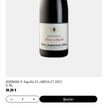
GIGONDAS P. Aiguille 22 JABOULET 2022
0,75L
26,20
€
−
+
Ajouter