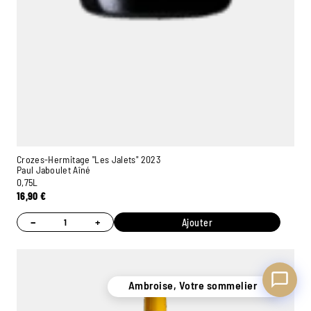
Ambroise, Votre sommelier
Disponible pour vous conseiller
Crozes-Hermitage "Les Jalets" 2023
Paul Jaboulet Aîné
0,75L
16,90
€
−
+
Ajouter
Ambroise, Votre sommelier