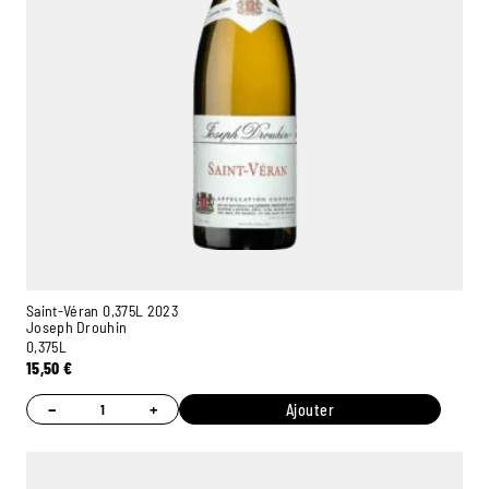
Saint-Véran 0,375L 2023
Joseph Drouhin
0,375L
15,50
€
−
+
Ajouter