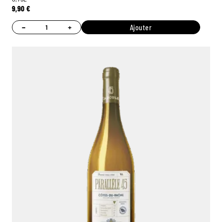
9,90
€
−
+
Ajouter