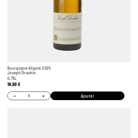
Bourgogne Aligoté 2025
Joseph Drouhin
0,75L
16,50
€
−
+
Ajouter