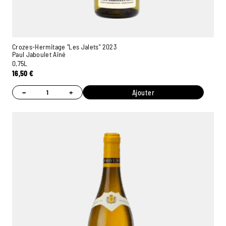
Crozes-Hermitage "Les Jalets" 2023
Paul Jaboulet Aîné
0,75L
16,50
€
−
+
Ajouter