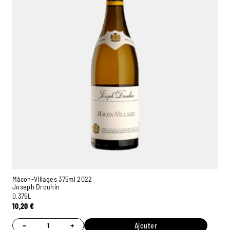
Mâcon-Villages 375ml 2022
Joseph Drouhin
0,375L
10,20
€
−
+
Ajouter