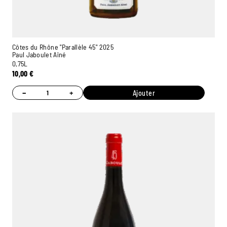
Côtes du Rhône "Parallèle 45" 2025
Paul Jaboulet Aîné
0,75L
10,00
€
−
+
Ajouter