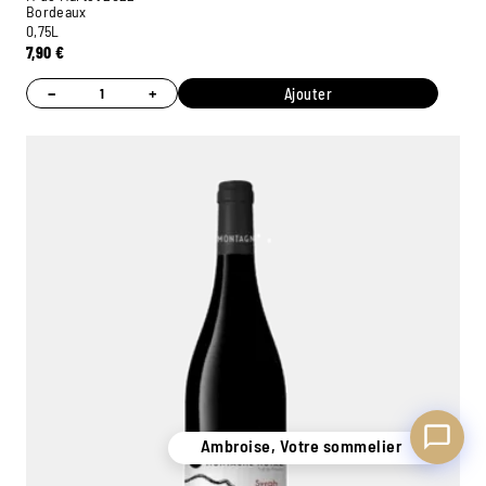
Bordeaux
0,75L
7,90
€
−
+
Ajouter
Ambroise, Votre sommelier
Disponible pour vous conseiller
Ambroise, Votre sommelier