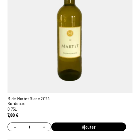
M de Martet Blanc 2024
Bordeaux
0,75L
7,80
€
−
+
Ajouter