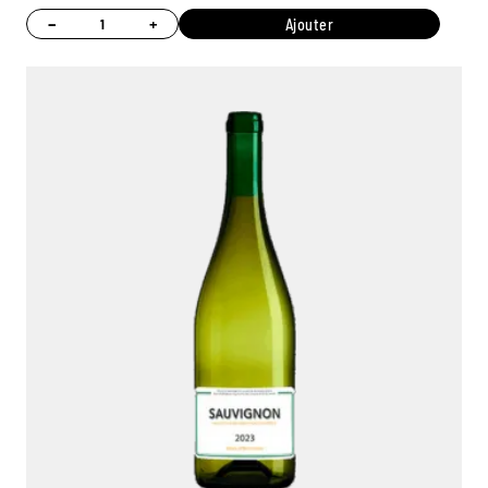
−
+
Ajouter