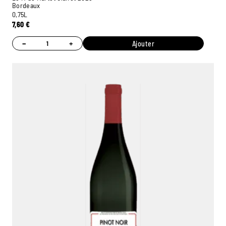
Bordeaux
0,75L
7,60
€
−
+
Ajouter