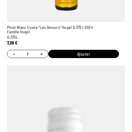
Pinot Blanc Cuvée "Les Amours" Hugel 0,375 l 2024
Famille Hugel
0,375L
7,20
€
−
+
Ajouter