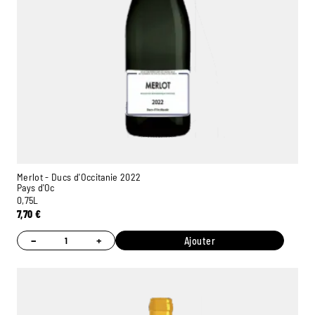
Merlot - Ducs d'Occitanie 2022
Pays d'Oc
0,75L
7,70
€
−
+
Ajouter