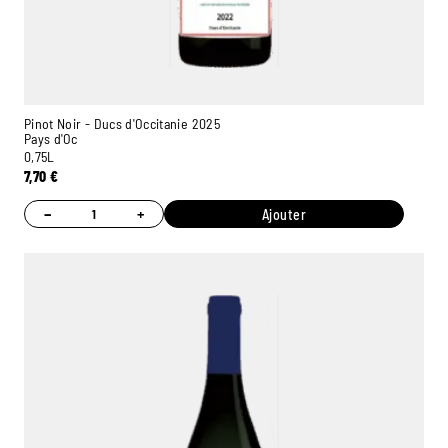
Pinot Noir - Ducs d'Occitanie 2025
Pays d'Oc
0,75L
7,70
€
−
+
Ajouter