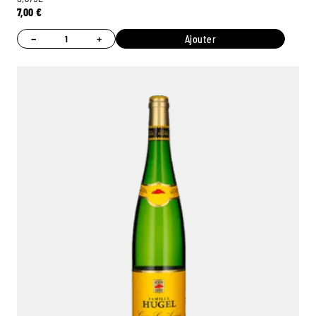
7,00
€
−
+
Ajouter