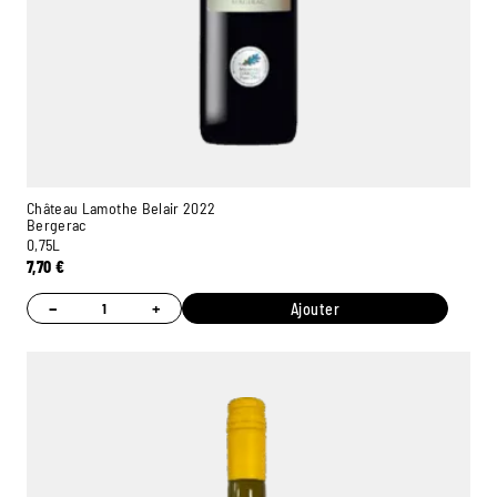
Château Lamothe Belair 2022
Bergerac
0,75L
7,70
€
−
+
Ajouter