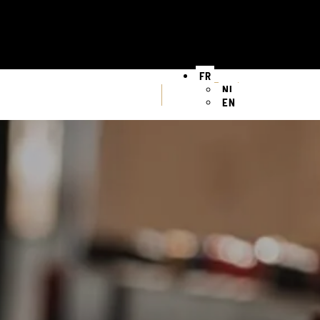
FR
NL
EN