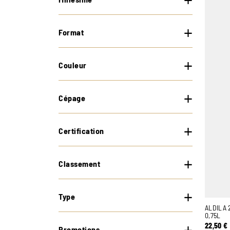
Format
Couleur
Cépage
Certification
Classement
Type
ALDILA 
0,75L
22,50
€
Promotions