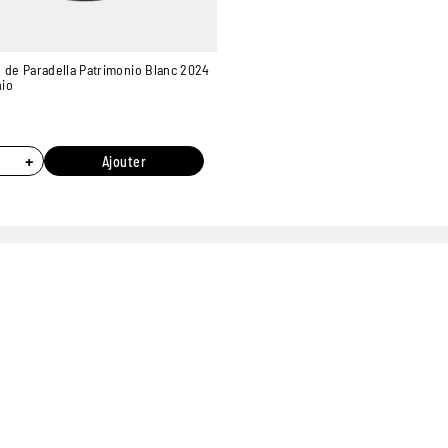
 de Paradella Patrimonio Blanc 2024
nio
+
Ajouter
7 MAGASINS
PAIEMENT ONLINE
UN
EXPÉRIMENTÉS
100% SÉCURISÉ
POUR VOUS ACCUEILLIR
P