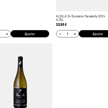
ALDILA 24 Domaine Paradella 2024
0,75L
22,50
€
+
−
+
Ajouter
Ajouter