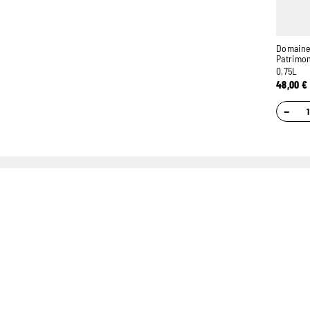
Domaine
Patrimo
0,75L
48,00
€
−
UN STOCK DE PLUS
CONSEILS
DE 400.000 BOUTEILLES
PERSONNALISÉS
GRÂCE À NOS
SOMMELIERS