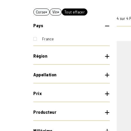
Corse
×
Vin
×
Tout effacer
4 sur 4 
Pays
France
Région
Appellation
Prix
Producteur
Millésime