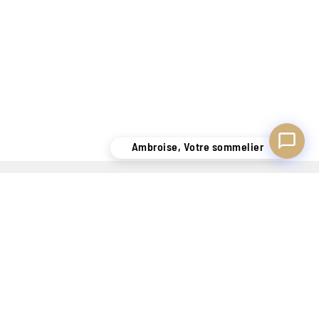
Ambroise, Votre sommelier
 SAVOIR-FAIRE DE + DE
LIVRAISON SÉCURISÉE
140 ANS
UNIQUEMENT EN
OUR VOUS SATISFAIRE
BELGIQUE !