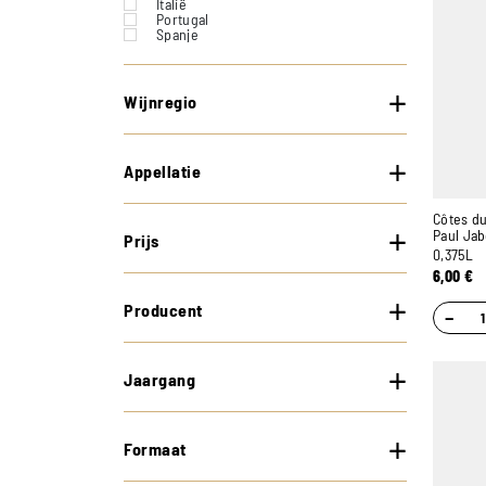
Italië
Portugal
Spanje
Verenigde Staten
Zwitserland
Wijnregio
Appellatie
Côtes du
Paul Jab
Prijs
0,375L
6,00
€
Producent
−
Jaargang
Formaat