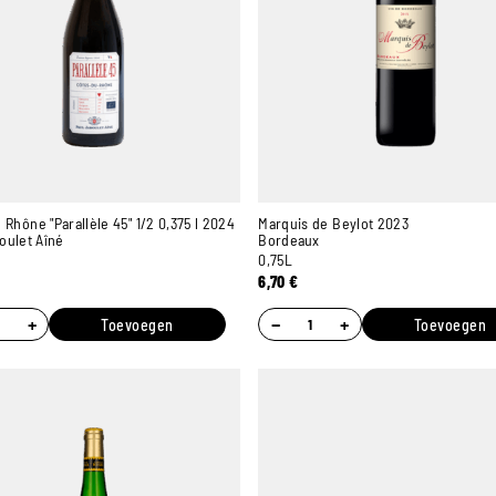
 Rhône "Parallèle 45" 1/2 0,375 l 2024
Marquis de Beylot 2023
oulet Aîné
Bordeaux
0,75L
6,70
€
+
−
+
Toevoegen
Toevoegen