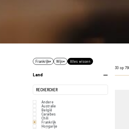
Frankrijk
×
Wijn
×
Alles wissen
30 op 7
Land
Andere
Australie
België
Caraibes
Chili
Frankrijk
Hongarije