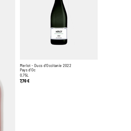
Merlot - Ducs d'Occitanie 2022
Pays d’Oc
0,75L
7,70
€