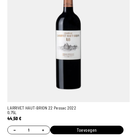
LARRIVET HAUT-BRION 22 Pessac 2022
0,75L
44,50
€
−
+
Toevoegen