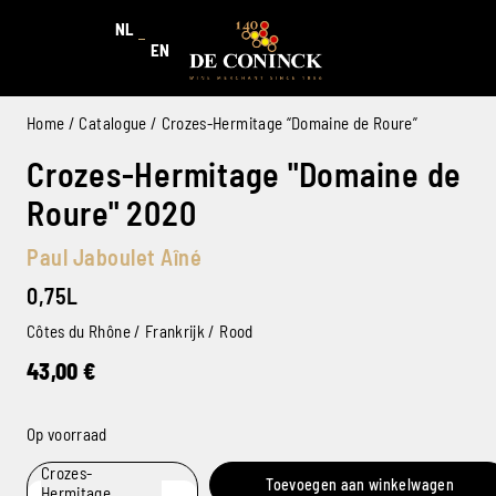
NL
EN
Home
/
Catalogue
/ Crozes-Hermitage “Domaine de Roure”
Crozes-Hermitage "Domaine de
Roure" 2020
Paul Jaboulet Aîné
0,75L
Côtes du Rhône / Frankrijk / Rood
43,00
€
Op voorraad
Crozes-
Toevoegen aan winkelwagen
Hermitage