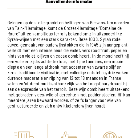
Aanvullende informatie
Gelegen op de steile granieten hellingen van Gervans, ten noorden
van Tain-l’Hermitage, komt de Crozes-Hermitage “Domaine de
Roure” uit een ambitieus terroir, bekend om zijn uitzonderlijke
Syrah-wijnen met een sterk karakter. Deze 100% Syrah rode
cuvée, gemaakt van oude wijnstokken die in 1945 zijn aangeplant,
verleidt met een intense neus die violet, vers rood fruit, peper en
hints van violet, olijven en cacao combineert. In de mond heeft hij
een volle en zijdezachte textuur, met fijne tannines, een mooie
diepte en een lange afdronk met accenten van zwarte olijf en
kers. Traditionele vinificatie, met volledige ontsteling, drie weken
durende maceratie en rijping van 12 tot 18 maanden in Franse
vaten en/of demi-muids, afhankelijk van het oogstjaar, draagt ​​bij
aan de expressie van het terroir. Deze wijn combineert uitstekend
met gebraden vlees, wild of gerechten met paddenstoelen. Hij kan
meerdere jaren bewaard worden, of zelfs langer voor wie van
gestructureerde en zich ontwikkelende wijnen houdt.