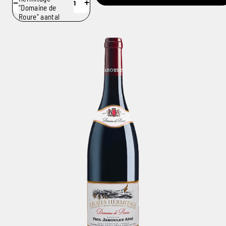
−
+
"Domaine de
Roure" aantal