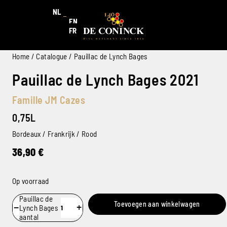
NL
EN
FR
Home
/
Catalogue
/ Pauillac de Lynch Bages
Pauillac de Lynch Bages 2021
Famille JM Cazes
0,75L
Bordeaux / Frankrijk / Rood
36,90
€
Op voorraad
Pauillac de
Toevoegen aan winkelwagen
−
+
Lynch Bages
aantal