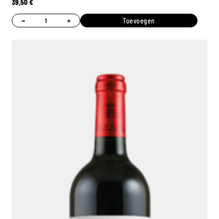
39,50
€
−
+
Toevoegen