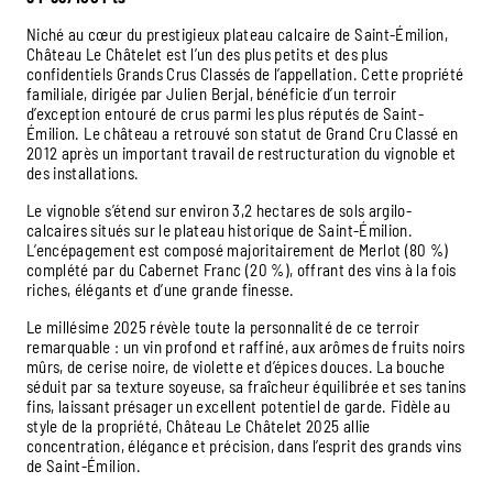
Niché au cœur du prestigieux plateau calcaire de Saint-Émilion,
Château Le Châtelet est l’un des plus petits et des plus
confidentiels Grands Crus Classés de l’appellation. Cette propriété
familiale, dirigée par Julien Berjal, bénéficie d’un terroir
d’exception entouré de crus parmi les plus réputés de Saint-
Émilion. Le château a retrouvé son statut de Grand Cru Classé en
2012 après un important travail de restructuration du vignoble et
des installations.
Le vignoble s’étend sur environ 3,2 hectares de sols argilo-
calcaires situés sur le plateau historique de Saint-Émilion.
L’encépagement est composé majoritairement de Merlot (80 %)
complété par du Cabernet Franc (20 %), offrant des vins à la fois
riches, élégants et d’une grande finesse.
Le millésime 2025 révèle toute la personnalité de ce terroir
remarquable : un vin profond et raffiné, aux arômes de fruits noirs
mûrs, de cerise noire, de violette et d’épices douces. La bouche
séduit par sa texture soyeuse, sa fraîcheur équilibrée et ses tanins
fins, laissant présager un excellent potentiel de garde. Fidèle au
style de la propriété, Château Le Châtelet 2025 allie
concentration, élégance et précision, dans l’esprit des grands vins
de Saint-Émilion.