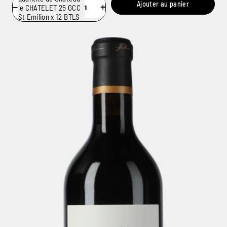
Ajouter au panier
−
+
le CHATELET 25 GCC
St Emilion x 12 BTLS