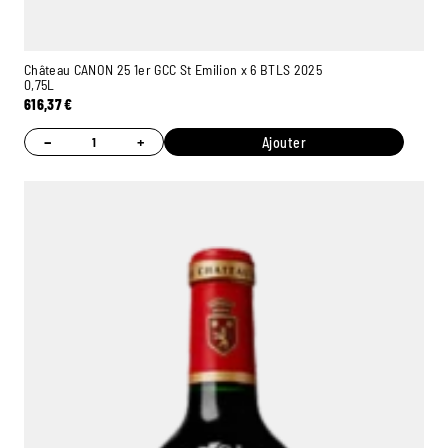
Château CANON 25 1er GCC St Emilion x 6 BTLS 2025
0,75L
616,37
€
−
+
Ajouter