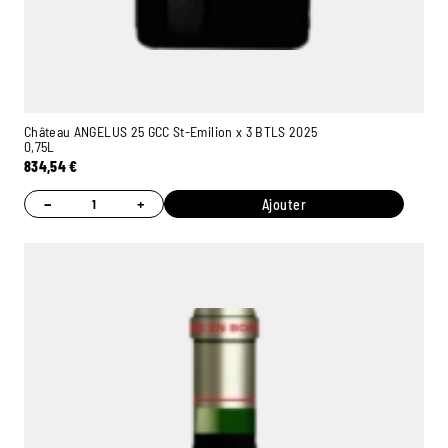
Château ANGELUS 25 GCC St-Emilion x 3 BTLS 2025
0,75L
834,54
€
−
+
Ajouter